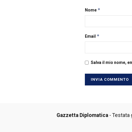
*
Nome
*
Email
Salva il mio nome, e
Gazzetta Diplomatica
- Testata g