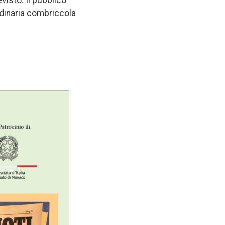
isto. Il pubblico
rdinaria combriccola