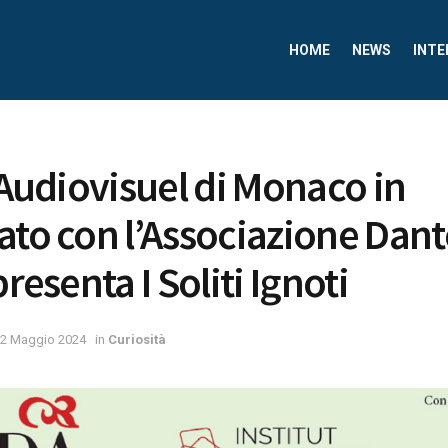
HOME
NEWS
INTE
t Audiovisuel di Monaco in
ato con l’Associazione Dant
presenta I Soliti Ignoti
2 Maggio 2024
in
Curiosità