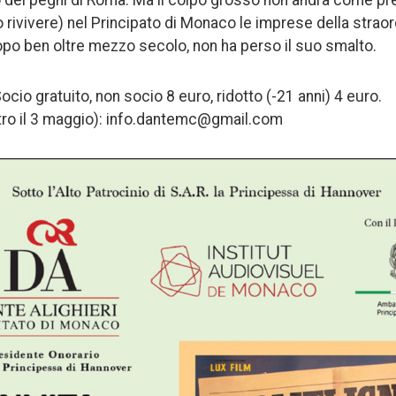
 dei pegni di Roma. Ma il colpo grosso non andrà come prev
o rivivere) nel Principato di Monaco le imprese della strao
dopo ben oltre mezzo secolo, non ha perso il suo smalto.
Socio gratuito, non socio 8 euro, ridotto (-21 anni) 4 euro.
tro il 3 maggio): info.dantemc@gmail.com