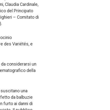
i, Claudia Cardinale,
lico del Principato
ighieri – Comitato di
).
rocinio
re des Variétés, e
 è da considerarsi un
nematografico della
e suscitano una
ffetto da balbuzie
 furto ai danni di