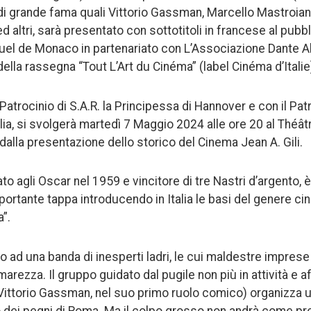
 di grande fama quali Vittorio Gassman, Marcello Mastroiann
 ed altri, sarà presentato con sottotitoli in francese al pubb
isuel de Monaco in partenariato con L’Associazione Dante Al
lla rassegna “Tout L’Art du Cinéma” (label Cinéma d’Italie
o Patrocinio di S.A.R. la Principessa di Hannover e con il Pat
lia, si svolgerà martedì 7 Maggio 2024 alle ore 20 al Théât
lla presentazione dello storico del Cinema Jean A. Gili.
dato agli Oscar nel 1959 e vincitore di tre Nastri d’argento,
portante tappa introducendo in Italia le basi del genere ci
a”.
no ad una banda di inesperti ladri, le cui maldestre impres
arezza. Il gruppo guidato dal pugile non più in attività e a
Vittorio Gassman, nel suo primo ruolo comico) organizza un