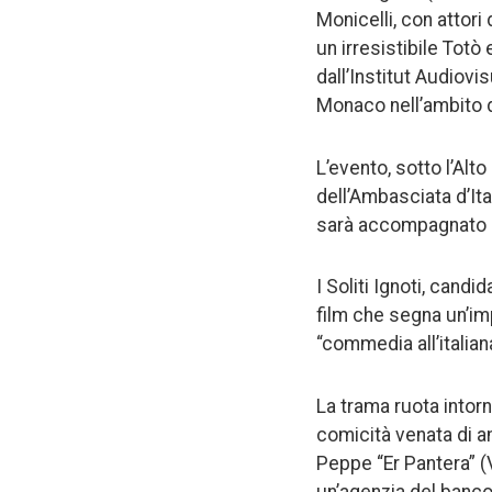
Monicelli, con attori
un irresistibile Totò
dall’Institut Audiov
Monaco nell’ambito de
L’evento, sotto l’Alt
dell’Ambasciata d’Ita
sarà accompagnato da
I Soliti Ignoti, candi
film che segna un’im
“commedia all’italian
La trama ruota intor
comicità venata di am
Peppe “Er Pantera” (