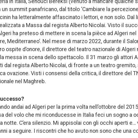
ria in Italia, Senouci Bereksi (venuto a mancare qualche s
 un summit panafricano, dal titolo ‘Cambiare la percezione de
cinin ha letteralmente affascinato i lettori, e non solo. Dal l
realizzata a Massa dal regista Alberto Nicolai. Visto il succ
 Algeri ha preteso di mettere in scena la pièce ad Algeri nel
ture, Mediterraneo’. Nel mese di marzo 2022, durante il Salo
 ero ospite d’onore, il direttore del teatro nazionale di Algeri
la messa in scena dello spettacolo. Il 31 marzo gli attori
ti dal regista Alberto Nicolai, di fronte a un teatro gremito, 
a ovazione. Visti i consensi della critica, il direttore del 
ionale nel Maghreb.
 successo?
o andai ad Algeri per la prima volta nell’ottobre del 2015,
 del volo che mi riconducesse in Italia feci un sogno a oc
a notte. C’era silenzio. Mi appisolai con gli occhi aperti e… 
 anni a seguire. I riscontri che ho avuto non sono che una 