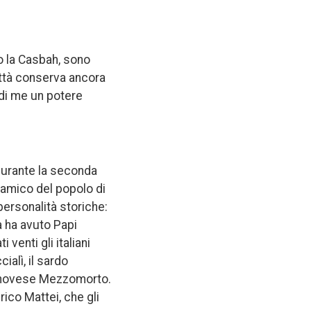
to la Casbah, sono
ittà conserva ancora
 di me un potere
à durante la seconda
 amico del popolo di
personalità storiche:
a ha avuto Papi
venti gli italiani
ialì, il sardo
 genovese Mezzomorto.
rico Mattei, che gli