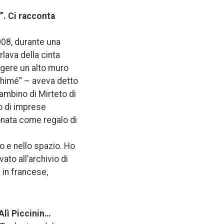
i”. Ci racconta
2008, durante una
rlava della cinta
rigere un alto muro
“Ahimé” – aveva detto
ambino di Mirteto di
do di imprese
onata come regalo di
o e nello spazio. Ho
ato all’archivio di
i in francese,
 Alì Piccinin…