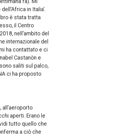
ettimana fa). Mi
ll’Africa in Italia’.
ibro è stata tratta
esso, il Centro
 2018, nell’ambito del
ne internazionale del
 mi ha contattato e ci
 Anabel Castanòn e
sono saliti sul palco,
TNA ci ha proposto
 all’aeroporto
chi aperti. Erano le
vidi tutto quello che
conferma a ciò che