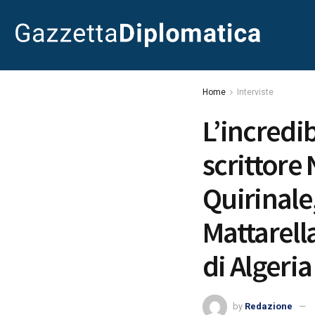
Home
Interviste
L’incredib
scrittore 
Quirinale
Mattarell
di Algeria
by
Redazione