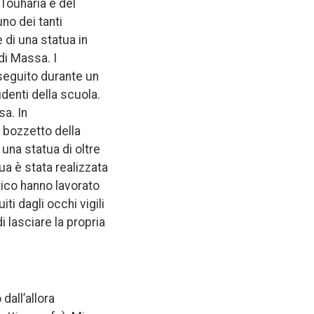
 Touharia e del
no dei tanti
e di una statua in
di Massa. I
 seguito durante un
udenti della scuola.
sa. In
l bozzetto della
una statua di oltre
tua è stata realizzata
stico hanno lavorato
i dagli occhi vigili
 lasciare la propria
dall’allora