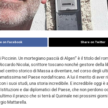
e on Facebook
Share on Twitter
lì Piccinin. Un mortegiano pascià di Algeri” è il titolo del 
Riccardo Nicolai, scrittore toscano nonché gestore della libr
nel centro storico di Massa a diventare, nel corso degli ult
amatissima nel Paese nordafricano. A lui il merito di aver ri
con i suoi studi, una storia incredibile. E incredibile oggi è
 Istituzioni e dai diplomatici del Paese, che non perdono oc
n ultimo il pranzo che si terrà al Quirinale nei prossimi giorn
gio Mattarella.