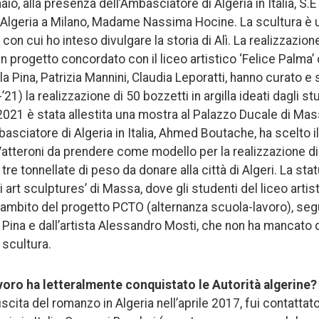
aio, alla presenza dell’Ambasciatore di Algeria in Italia, S.E
Algeria a Milano, Madame Nassima Hocine. La scultura è u
i con cui ho inteso divulgare la storia di Alì. La realizzazion
 progetto concordato con il liceo artistico ‘Felice Palma’ 
a Pina, Patrizia Mannini, Claudia Leporatti, hanno curato e
21) la realizzazione di 50 bozzetti in argilla ideati dagli st
021 è stata allestita una mostra al Palazzo Ducale di Mas
asciatore di Algeria in Italia, Ahmed Boutache, ha scelto i
atteroni da prendere come modello per la realizzazione di 
 tre tonnellate di peso da donare alla città di Algeri. La sta
i art sculptures’ di Massa, dove gli studenti del liceo arti
ambito del progetto PCTO (alternanza scuola-lavoro), seguit
Pina e dall’artista Alessandro Mosti, che non ha mancato di
 scultura.
avoro ha letteralmente conquistato le Autorità algerine?
scita del romanzo in Algeria nell’aprile 2017, fui contattato 