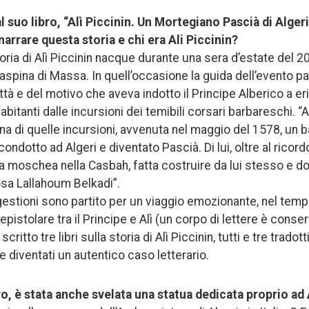
l suo libro, “Alì Piccinin. Un Mortegiano Pascià di Alger
 narrare questa storia e chi era Ali Piccinin?
storia di Alì Piccinin nacque durante una sera d’estate del 
laspina di Massa. In quell’occasione la guida dell’evento pa
ittà e del motivo che aveva indotto il Principe Alberico a e
bitanti dalle incursioni dei temibili corsari barbareschi. 
na di quelle incursioni, avvenuta nel maggio del 1578, un b
ondotto ad Algeri e diventato Pascià. Di lui, oltre al ricor
a moschea nella Casbah, fatta costruire da lui stesso e d
sa Lallahoum Belkadi”.
estioni sono partito per un viaggio emozionante, nel temp
pistolare tra il Principe e Alì (un corpo di lettere è conserv
ritto tre libri sulla storia di Alì Piccinin, tutti e tre tradott
 e diventati un autentico caso letterario.
tro, è stata anche svelata una statua dedicata proprio ad