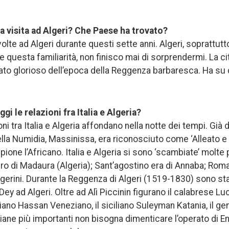
a visita ad Algeri? Che Paese ha trovato?
olte ad Algeri durante questi sette anni. Algeri, soprattut
 questa familiarità, non finisco mai di sorprendermi. La c
ato glorioso dell’epoca della Reggenza barbaresca. Ha su
i le relazioni fra Italia e Algeria?
ioni tra Italia e Algeria affondano nella notte dei tempi. Gi
della Numidia, Massinissa, era riconosciuto come ‘Alleato e
pione l’Africano. Italia e Algeria si sono ‘scambiate’ molte 
ro di Madaura (Algeria); Sant’agostino era di Annaba; Rom
lgerini. Durante la Reggenza di Algeri (1519-1830) sono stati 
Dey ad Algeri. Oltre ad Alì Piccinin figurano il calabrese Lucc
iano Hassan Veneziano, il siciliano Suleyman Katania, il
aliane più importanti non bisogna dimenticare l’operato di En