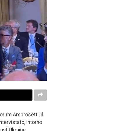
 Forum Ambrosetti, il
tervistato, intorno
nst Ukraine.