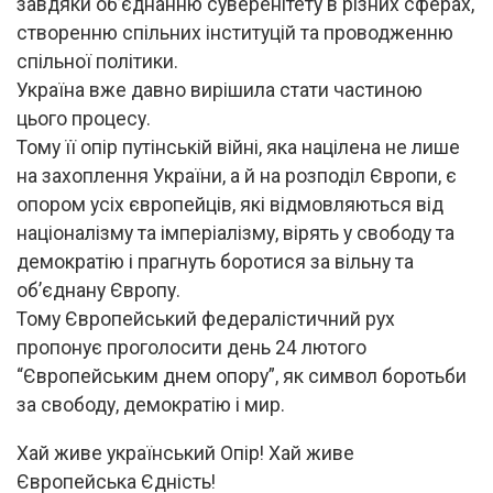
завдяки об’єднанню суверенітету в різних сферах,
створенню спільних інституцій та проводженню
спільної політики.
Україна вже давно вирішила стати частиною
цього процесу.
Тому її опір путінській війні, яка націлена не лише
на захоплення України, а й на розподіл Європи, є
опором усіх європейців, які відмовляються від
націоналізму та імперіалізму, вірять у свободу та
демократію і прагнуть боротися за вільну та
об’єднану Європу.
Тому Європейський федералістичний рух
пропонує проголосити день 24 лютого
“Європейським днем опору”, як символ боротьби
за свободу, демократію і мир.
Хай живе український Опір! Хай живе
Європейська Єдність!