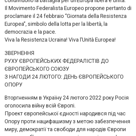
condividono la battaglia per un’Europa libera e unita.
Il Movimento Federalista Europeo propone pertanto di
proclamare il 24 febbraio “Giornata della Resistenza
Europea”, simbolo della lotta per la libertà, la
democrazia e la pace.
Viva la Resistenza Ucraina! Viva l’Unità Europea!
ЗВЕРНЕННЯ
РУХУ ЄВРОПЕЙСЬКИХ ФЕДЕРАЛІСТІВ ДО
ЄВРОПЕЙСЬКОГО СОЮЗУ
З НАГОДИ 24 ЛЮТОГО: ДЕНЬ ЄВРОПЕЙСЬКОГО
ОПОРУ
Вторгненням в Україну 24 лютого 2022 року Росія
оголосила війну всій Європі.
Проект європейської єдності народився під час
Опору проти нацифашизму з метою забезпечення
миру, демократії та свободи для народів Європи