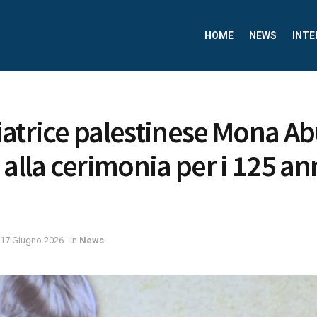
HOME
NEWS
INTE
iatrice palestinese Mona 
alla cerimonia per i 125 ann
17 Giugno 2026
in
News