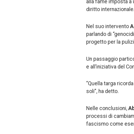
alla fame imposta a u
diritto internazional
Nel suo intervento
A
parlando di “genocidi
progetto per la puliz
Un passaggio partico
e all’iniziativa del 
“Quella targa ricorda
soli”, ha detto.
Nelle conclusioni,
A
processi di cambiamen
fascismo come esemp