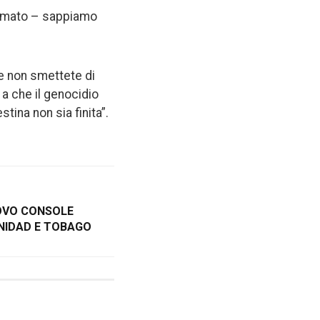
fermato – sappiamo
ore non smettete di
 a che il genocidio
stina non sia finita”.
UOVO CONSOLE
INIDAD E TOBAGO