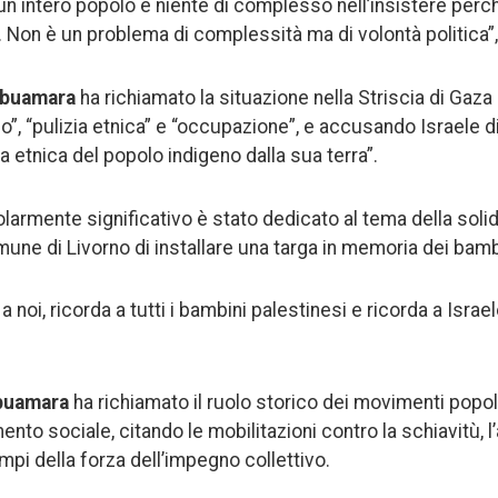
n intero popolo e niente di complesso nell’insistere perché
e. Non è un problema di complessità ma di volontà politica”
buamara
ha richiamato la situazione nella Striscia di Gaza 
o”, “pulizia etnica” e “occupazione”, e accusando Israele d
ia etnica del popolo indigeno dalla sua terra”.
larmente significativo è stato dedicato al tema della solid
Comune di Livorno di installare una targa in memoria dei bamb
 a noi, ricorda a tutti i bambini palestinesi e ricorda a Isra
buamara
ha richiamato il ruolo storico dei movimenti popola
to sociale, citando le mobilitazioni contro la schiavitù, l’
i della forza dell’impegno collettivo.