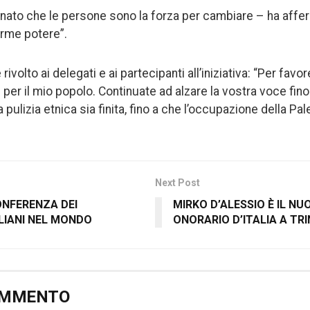
egnato che le persone sono la forza per cambiare – ha af
orme potere”.
e rivolto ai delegati e ai partecipanti all’iniziativa: “Per fav
 per il mio popolo. Continuate ad alzare la vostra voce fino
la pulizia etnica sia finita, fino a che l’occupazione della Pale
Next Post
ONFERENZA DEI
MIRKO D’ALESSIO È IL N
LIANI NEL MONDO
ONORARIO D’ITALIA A TR
OMMENTO