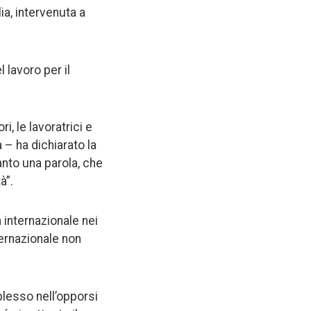
lia, intervenuta a
l lavoro per il
ri, le lavoratrici e
a – ha dichiarato la
anto una parola, che
à”.
 internazionale nei
ternazionale non
plesso nell’opporsi