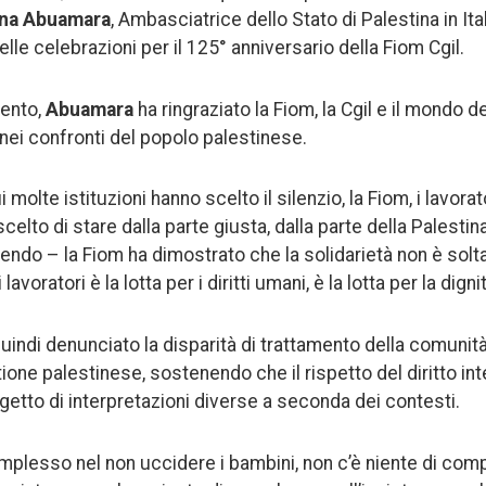
na Abuamara
, Ambasciatrice dello Stato di Palestina in Ita
elle celebrazioni per il 125° anniversario della Fiom Cgil.
vento,
Abuamara
ha ringraziato la Fiom, la Cgil e il mondo de
ei confronti del popolo palestinese.
ui molte istituzioni hanno scelto il silenzio, la Fiom, i lavorato
celto di stare dalla parte giusta, dalla parte della Palestin
endo – la Fiom ha dimostrato che la solidarietà non è solt
ei lavoratori è la lotta per i diritti umani, è la lotta per la dignit
uindi denunciato la disparità di trattamento della comunità
ione palestinese, sostenendo che il rispetto del diritto in
tto di interpretazioni diverse a seconda dei contesti.
omplesso nel non uccidere i bambini, non c’è niente di com