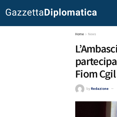
Home
News
L’Ambasc
partecipa 
Fiom Cgil
by
Redazione