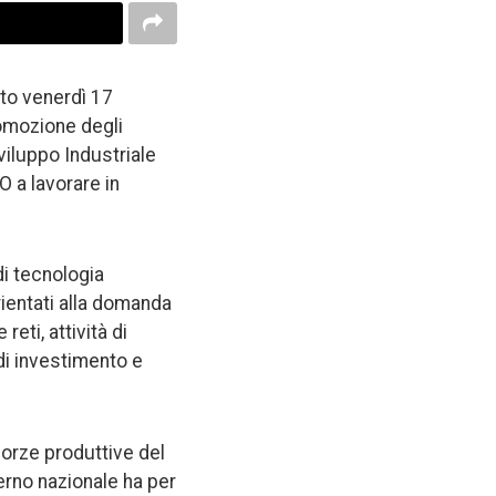
uto venerdì 17
romozione degli
viluppo Industriale
O a lavorare in
di tecnologia
orientati alla domanda
eti, attività di
di investimento e
forze produttive del
verno nazionale ha per