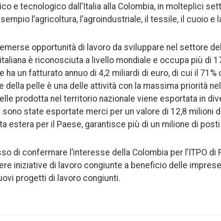
co e tecnologico dall’Italia alla Colombia, in molteplici set
pio l’agricoltura, l’agroindustriale, il tessile, il cuoio e la
merse opportunità di lavoro da sviluppare nel settore dell
 italiana è riconosciuta a livello mondiale e occupa più di
 ha un fatturato annuo di 4,2 miliardi di euro, di cui il 71% 
re della pelle è una delle attività con la massima priorità n
elle prodotta nel territorio nazionale viene esportata in dive
2 sono state esportate merci per un valore di 12,8 milioni di 
ta estera per il Paese, garantisce più di un milione di posti 
so di confermare l’interesse della Colombia per l’ITPO di
dere iniziative di lavoro congiunte a beneficio delle impre
uovi progetti di lavoro congiunti.