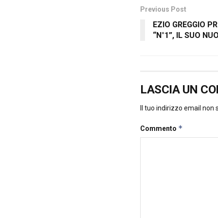
Previous Post
EZIO GREGGIO P
“N°1”, IL SUO NU
LASCIA UN C
Il tuo indirizzo email non
*
Commento