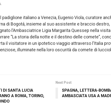
.
l padiglione italiano a Venezia, Eugenio Viola, curatore an
a di Bogotá, insieme al suo assistente e braccio destro, 
ato l’Ambasciatrice Ligia Margarita Quessep nella visita a
arrare “La storia della notte e il destino delle comete”, conc
a il visitatore in un ipotetico viaggio attraverso l’Italia pro
enziose, illuminate nella loro oscurità da comete di luccio
Next Post
I DI SANTA LUCIA
SPAGNA, LETTERA-BOMB
ANNO A ROMA, TORINO,
AMBASCIATA USA A MAD
TONDO