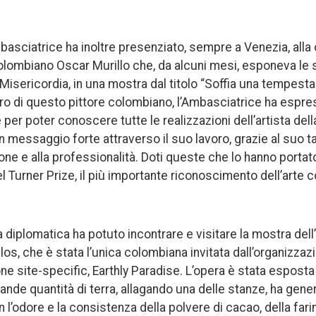
basciatrice ha inoltre presenziato, sempre a Venezia, alla 
colombiano Oscar Murillo che, da alcuni mesi, esponeva le
isericordia, in una mostra dal titolo “Soffia una tempesta 
oro di questo pittore colombiano, l’Ambasciatrice ha espres
per poter conoscere tutte le realizzazioni dell’artista dell
messaggio forte attraverso il suo lavoro, grazie al suo ta
zione e alla professionalità. Doti queste che lo hanno portat
del Turner Prize, il più importante riconoscimento dell’art
 diplomatica ha potuto incontrare e visitare la mostra dell’a
s, che è stata l’unica colombiana invitata dall’organizzazi
one site-specific, Earthly Paradise. L’opera è stata esposta 
ande quantità di terra, allagando una delle stanze, ha gen
l’odore e la consistenza della polvere di cacao, della fari