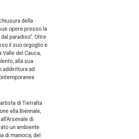
chiusura della
 sue opere presso la
dal paradiso”. Oltre
so il suo orgoglio e
a Valle del Cauca,
lento, alla sua
o addirittura ad
e contemporanea
rtista di Tierralta
one ella Biennale,
all’Arsenale di
erato un ambiente
na di manioca, del