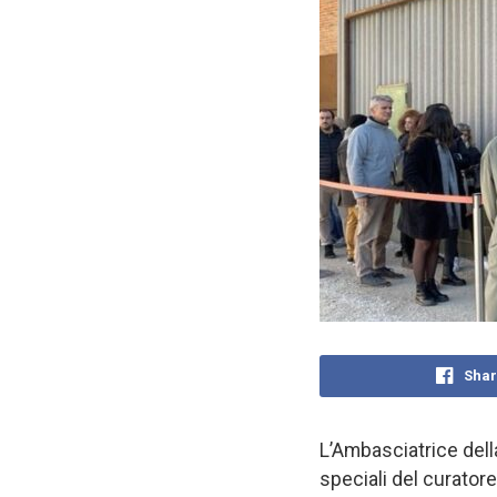
Shar
L’Ambasciatrice della
speciali del curatore