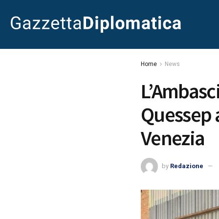
Home
News
L’Ambasci
Quessep a
Venezia
by
Redazione