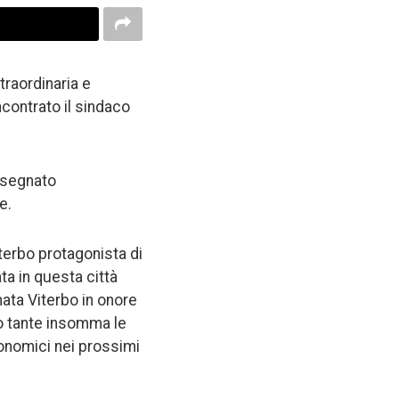
traordinaria e
ncontrato il sindaco
onsegnato
se.
iterbo protagonista di
ta in questa città
amata Viterbo in onore
o tante insomma le
onomici nei prossimi