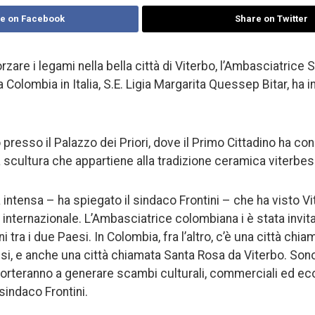
e on Facebook
Share on Twitter
rzare i legami nella bella città di Viterbo, l’Ambasciatrice S
a Colombia in Italia, S.E. Ligia Margarita Quessep Bitar, ha i
o presso il Palazzo dei Priori, dove il Primo Cittadino ha c
 scultura che appartiene alla tradizione ceramica viterbe
a intensa – ha spiegato il sindaco Frontini – che ha visto V
internazionale. L’Ambasciatrice colombiana i è stata invita
i tra i due Paesi. In Colombia, fra l’altro, c’è una città chi
si, e anche una città chiamata Santa Rosa da Viterbo. Son
orteranno a generare scambi culturali, commerciali ed ec
 sindaco Frontini.