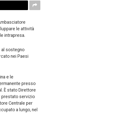
l’Ambasciatore
luppare le attività
le intrapresa.
a al sostegno
rcato nei Paesi
na e le
 permanente presso
. È stato Direttore
 prestato servizio
tore Centrale per
ccupato a lungo, nel