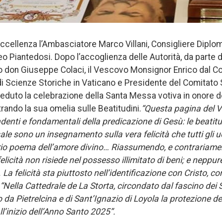
ccellenza l’Ambasciatore Marco Villani, Consigliere Diplom
eo Piantedosi. Dopo l’accoglienza delle Autorità, da parte d
o don Giuseppe Colaci, il Vescovo Monsignor Enrico dal C
di Scienze Storiche in Vaticano e Presidente del Comitato S
ieduto la celebrazione della Santa Messa votiva in onore d
rando la sua omelia sulle Beatitudini.
“Questa pagina del 
denti e fondamentali della predicazione di Gesù: le beatitud
le sono un insegnamento sulla vera felicità che tutti gli 
rio poema dell’amore divino… Riassumendo, e contrariame
elicità non risiede nel possesso illimitato di beni; e neppur
i. La felicità sta piuttosto nell’identificazione con Cristo, 
“Nella Cattedrale de La Storta, circondato dal fascino dei S
 da Pietrelcina e di Sant’Ignazio di Loyola la protezione d
l’inizio dell’Anno Santo 2025”.