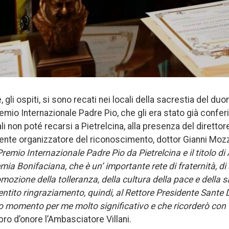
 gli ospiti, si sono recati nei locali della sacrestia del duo
l Premio Internazionale Padre Pio, che gli era stato già confe
ali non poté recarsi a Pietrelcina, alla presenza del diretto
, ente organizzatore del riconoscimento, dottor Gianni Mozz
Premio Internazionale Padre Pio da Pietrelcina e il titolo 
emia Bonifaciana, che
è un’ importante rete di fraternità, 
romozione della tolleranza, della cultura della pace e della 
ntito ringraziamento, quindi, al Rettore Presidente Sante De
o momento per me molto significativo e che ricorderò con 
ibro d’onore l’Ambasciatore Villani.