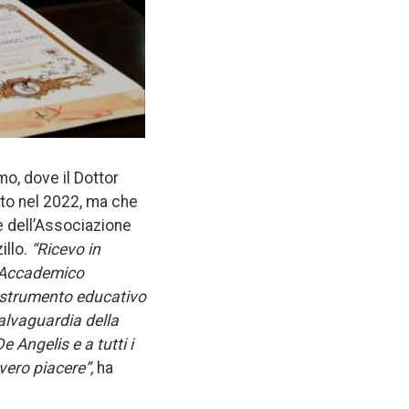
mo, dove il Dottor
rito nel 2022, ma che
re dell’Associazione
illo.
“Ricevo in
di Accademico
di strumento educativo
salvaguardia della
 Angelis e a tutti i
vero piacere”,
ha