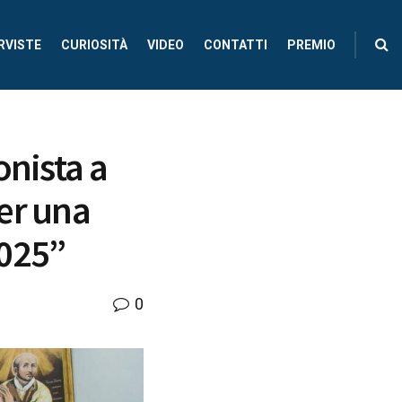
RVISTE
CURIOSITÀ
VIDEO
CONTATTI
PREMIO
onista a
er una
2025”
0