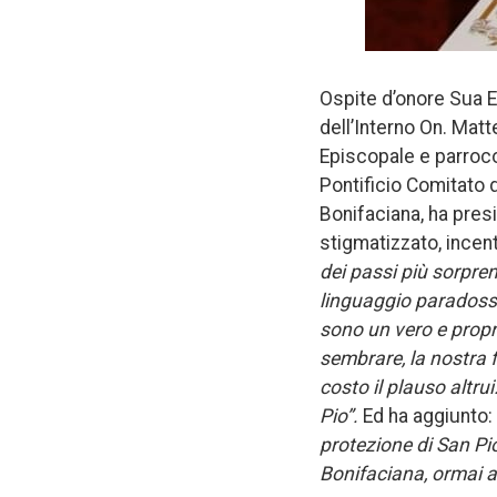
Ospite d’onore Sua E
dell’Interno On. Matt
Episcopale e parroc
Pontificio Comitato 
Bonifaciana, ha pres
stigmatizzato, incent
dei passi più sorpren
linguaggio paradossa
sono un vero e prop
sembrare, la nostra f
costo il plauso altru
Pio”.
Ed ha aggiunto:
protezione di San Pio
Bonifaciana, ormai al