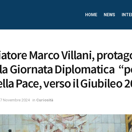
HOME
NEWS
INTE
atore Marco Villani, protag
a Giornata Diplomatica “p
lla Pace, verso il Giubileo 
7 Novembre 2024
in
Curiosità