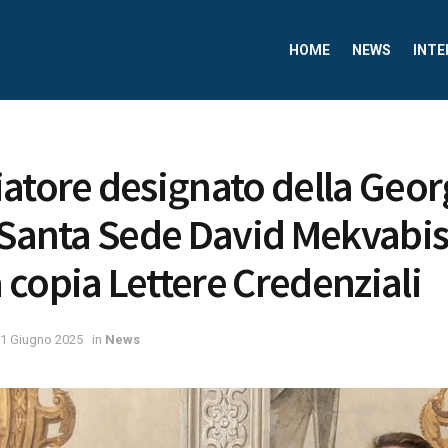
HOME
NEWS
INTE
atore designato della Geor
 Santa Sede David Mekvabis
copia Lettere Credenziali
1 Giugno 2025
in
News