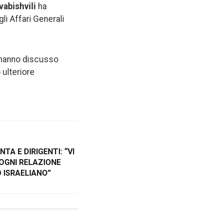
abishvili
ha
li Affari Generali
e hanno discusso
 ulteriore
TA E DIRIGENTI: “VI
OGNI RELAZIONE
 ISRAELIANO”