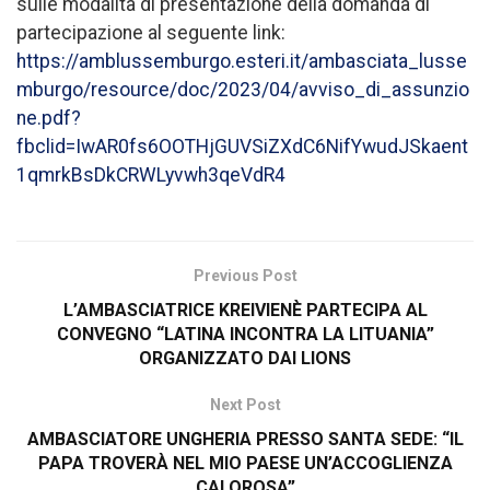
sulle modalità di presentazione della domanda di
partecipazione al seguente link:
https://amblussemburgo.esteri.it/ambasciata_lusse
mburgo/resource/doc/2023/04/avviso_di_assunzio
ne.pdf?
fbclid=IwAR0fs6OOTHjGUVSiZXdC6NifYwudJSkaent
1qmrkBsDkCRWLyvwh3qeVdR4
Previous Post
L’AMBASCIATRICE KREIVIENÈ PARTECIPA AL
CONVEGNO “LATINA INCONTRA LA LITUANIA”
ORGANIZZATO DAI LIONS
Next Post
AMBASCIATORE UNGHERIA PRESSO SANTA SEDE: “IL
PAPA TROVERÀ NEL MIO PAESE UN’ACCOGLIENZA
CALOROSA”