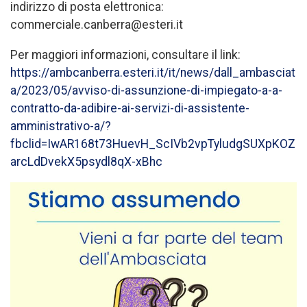
indirizzo di posta elettronica:
commerciale.canberra@esteri.it
Per maggiori informazioni, consultare il link:
https://ambcanberra.esteri.it/it/news/dall_ambasciat
a/2023/05/avviso-di-assunzione-di-impiegato-a-a-
contratto-da-adibire-ai-servizi-di-assistente-
amministrativo-a/?
fbclid=IwAR168t73HuevH_ScIVb2vpTyludgSUXpKOZ
arcLdDvekX5psydl8qX-xBhc