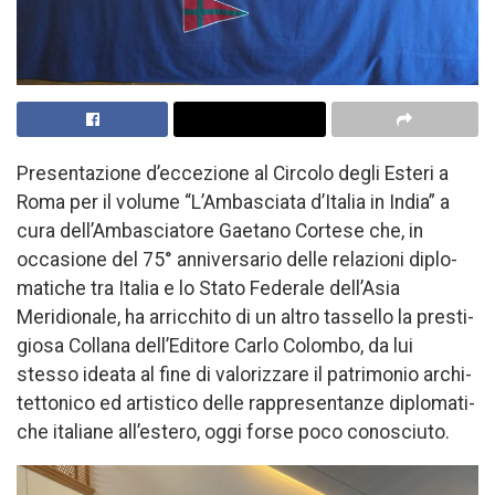
Presentazione d’eccezione al Cir­co­lo de­gli Este­ri a
Roma per il vo­lu­me “L’Am­ba­scia­ta d’I­ta­lia in In­dia” a
cura del­l’Am­ba­scia­to­re Gae­ta­no Cor­te­se che, in
occasione del 75° an­ni­ver­sa­rio del­le re­la­zio­ni di­plo­
ma­ti­che tra Ita­lia e lo Stato Federale dell’Asia
Meridionale, ha arricchito di un altro tassello la pre­sti­
gio­sa Col­la­na dell’Edi­to­re Car­lo Co­lom­bo, da lui
stesso ideata al fine di va­lo­riz­za­re il pa­tri­mo­nio ar­chi­
tet­to­ni­co ed ar­ti­sti­co del­le rap­pre­sen­tan­ze di­plo­ma­ti­
che ita­lia­ne al­l’e­ste­ro, oggi forse poco conosciuto.