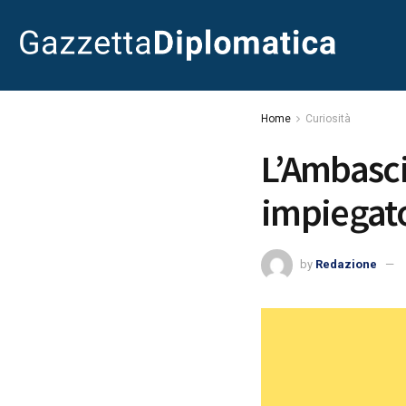
Home
Curiosità
L’Ambasci
impiegat
by
Redazione