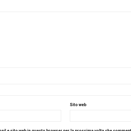
Sito web
mail e sito web in questo browser per la prossima volta che commen