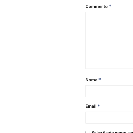
*
Commento
*
Nome
*
Email
Salva il mio nome, e