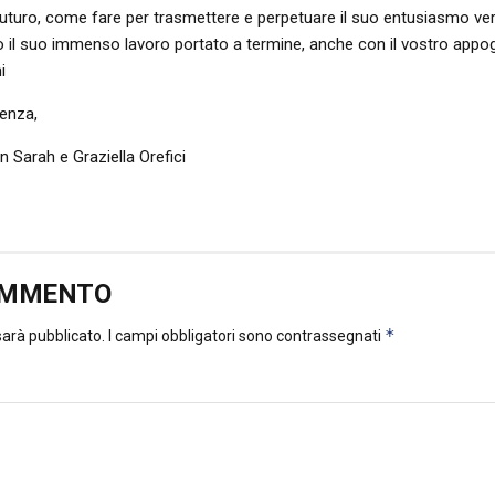
uturo, come fare per trasmettere e perpetuare il suo entusiasmo ver
to il suo immenso lavoro portato a termine, anche con il vostro appog
i
enza,
on Sarah e Graziella Orefici
OMMENTO
*
 sarà pubblicato.
I campi obbligatori sono contrassegnati