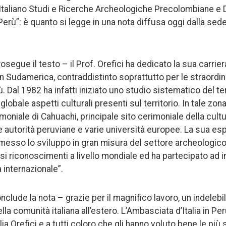
 Italiano Studi e Ricerche Archeologiche Precolombiane e 
Perù”: è quanto si legge in una nota diffusa oggi dalla sede
osegue il testo – il Prof. Orefici ha dedicato la sua carrier
in Sudamerica, contraddistinto soprattutto per le straordinar
ù. Dal 1982 ha infatti iniziato uno studio sistematico del ter
globale aspetti culturali presenti sul territorio. In tale zon
moniale di Cahuachi, principale sito cerimoniale della cultu
e autorità peruviane e varie università europee. La sua es
esso lo sviluppo in gran misura del settore archeologico 
si riconoscimenti a livello mondiale ed ha partecipato ad in
 internazionale”.
clude la nota – grazie per il magnifico lavoro, un indeleb
lla comunità italiana all’estero. L’Ambasciata d’Italia in Pe
ia Orefici e a tutti coloro che gli hanno voluto bene le più