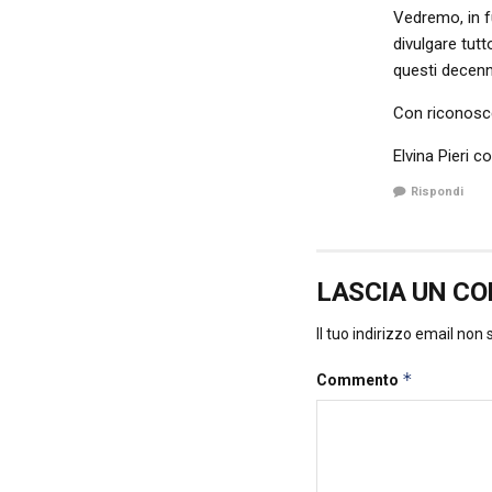
Vedremo, in f
divulgare tut
questi decenn
Con riconosc
Elvina Pieri c
Rispondi
LASCIA UN C
Il tuo indirizzo email non
*
Commento