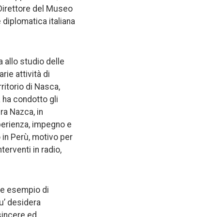
Direttore del Museo
 diplomatica italiana
a allo studio delle
ie attività di
ritorio di Nasca,
a ha condotto gli
ra Nazca, in
perienza, impegno e
in Perù, motivo per
terventi in radio,
ile esempio di
ru’ desidera
 sincere ed