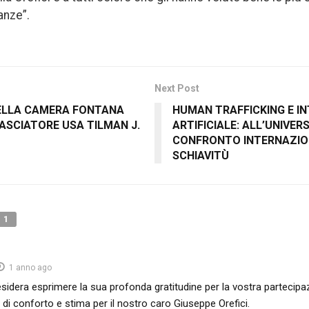
anze”.
Next Post
DELLA CAMERA FONTANA
HUMAN TRAFFICKING E I
ASCIATORE USA TILMAN J.
ARTIFICIALE: ALL’UNIVER
CONFRONTO INTERNAZIO
SCHIAVITÙ
1
1 anno ago
esidera esprimere la sua profonda gratitudine per la vostra partecipa
e di conforto e stima per il nostro caro Giuseppe Orefici.