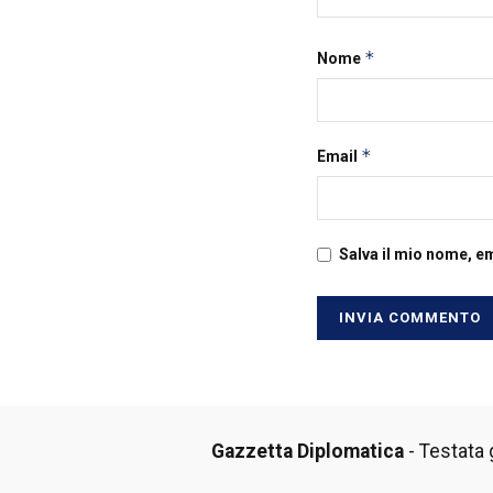
*
Nome
*
Email
Salva il mio nome, e
Gazzetta Diplomatica
- Testata g