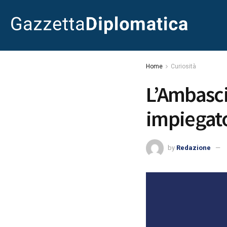
Home
Curiosità
L’Ambasci
impiegat
by
Redazione