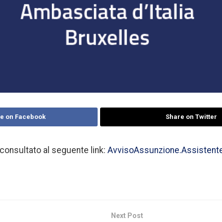
e on Facebook
Share on Twitter
consultato al seguente link:
AvvisoAssunzione.Assistent
Next Post