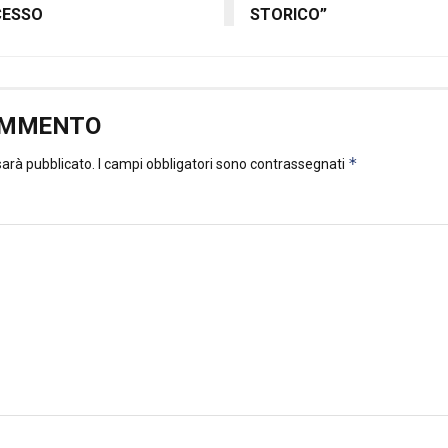
CESSO
STORICO”
OMMENTO
*
 sarà pubblicato.
I campi obbligatori sono contrassegnati