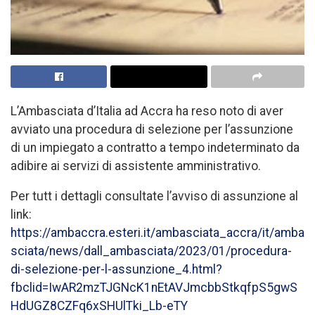
L’Ambasciata d’Italia ad Accra ha reso noto di aver
avviato una procedura di selezione per l’assunzione
di un impiegato a contratto a tempo indeterminato da
adibire ai servizi di assistente amministrativo.
Per tutt i dettagli consultate l’avviso di assunzione al
link:
https://ambaccra.esteri.it/ambasciata_accra/it/amba
sciata/news/dall_ambasciata/2023/01/procedura-
di-selezione-per-l-assunzione_4.html?
fbclid=IwAR2mzTJGNcK1nEtAVJmcbbStkqfpS5gwS
HdUGZ8CZFq6xSHUlTki_Lb-eTY