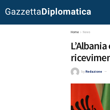
Home
News
L’Albania
ricevime
by
Redazione