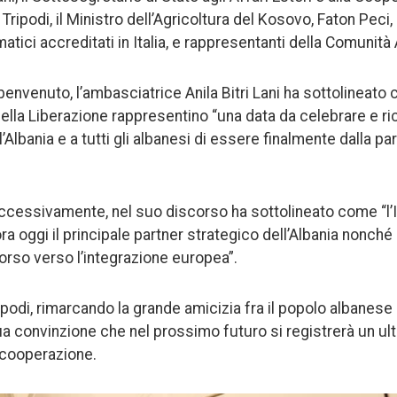
 Tripodi, il Ministro dell’Agricoltura del Kosovo, Faton Peci
atici accreditati in Italia, e rappresentanti della Comunità
envenuto, l’ambasciatrice Anila Bitri Lani ha sottolineato 
della Liberazione rappresentino “una data da celebrare e r
lbania e a tutti gli albanesi di essere finalmente dalla par
uccessivamente, nel suo discorso ha sottolineato come “l’I
a oggi il principale partner strategico dell’Albania nonché 
orso verso l’integrazione europea”.
ipodi, rimarcando la grande amicizia fra il popolo albanese e
ua convinzione che nel prossimo futuro si registrerà un ult
 cooperazione.