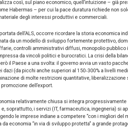
realizza così, sul piano economico, quell’intuizione – già pre
ome Habermas – per cui la pace duratura richiede non solo t
ateriale degli interessi produttivi e commerciali.
rtata dell’ALS, occorre ricordare la storia economica india
gnata da un modello di sviluppo fortemente protettivo, dom
riffarie, controlli amministrativi diffusi, monopolio pubblico 
pressa da vincoli politici e burocratici. La crisi della bil
erò il Paese a una svolta: il governo avvia un vasto pacche
i dazi (da picchi anche superiori al 150‑300% a livelli medi
minazione di molte restrizioni quantitative, liberalizzazione 
e promozione dell’export.
onomia relativamente chiusa si integra progressivamente ne
 e, soprattutto, i servizi (IT, farmaceutica, ingegneria) si a
gendo le imprese indiane a competere “con i migliori del 
a da economia “in via di sviluppo protetta” a grande prota