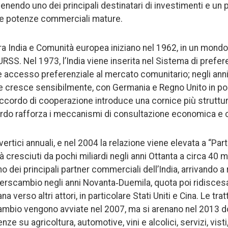
ivenendo uno dei principali destinatari di investimenti e un 
 le potenze commerciali mature.
 tra India e Comunità europea iniziano nel 1962, in un mon
URSS. Nel 1973, l’India viene inserita nel Sistema di prefe
e accesso preferenziale al mercato comunitario; negli anni 
e cresce sensibilmente, con Germania e Regno Unito in po
ccordo di cooperazione introduce una cornice più struttura
do rafforza i meccanismi di consultazione economica e
ertici annuali, e nel 2004 la relazione viene elevata a “Part
 cresciuti da pochi miliardi negli anni Ottanta a circa 40 mi
o dei principali partner commerciali dell’India, arrivando 
terscambio negli anni Novanta‑Duemila, quota poi ridiscesa
na verso altri attori, in particolare Stati Uniti e Cina. Le tra
ambio vengono avviate nel 2007, ma si arenano nel 2013 d
nze su agricoltura, automotive, vini e alcolici, servizi, visti