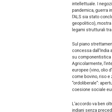
intellettuale. I neg
pandemica, guerra in U
l’ALS sia stato concl
geopolitico), mostra
legami strutturali tr
Sul piano strettame
concessa dall’India 
su componentistica a
Agricolarmente, l’in
europee (vino, olio d
come bovino, riso e z
“ordoliberale”: apertu
coesione sociale eu
L’accordo va ben oltr
indiani senza precede