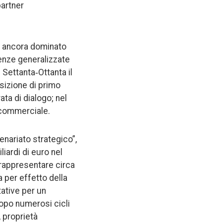
partner
do ancora dominato
renze generalizzate
Settanta‑Ottanta il
sizione di primo
ta di dialogo; nel
 commerciale.
enariato strategico”,
liardi di euro nel
a rappresentare circa
 per effetto della
ttative per un
opo numerosi cicli
, proprietà