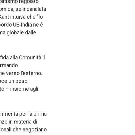
olitismo regolato”
omica, se incanalata
Kant intuiva che “lo
cordo UE‑India ne è
ma globale dalle
ida alla Comunità il
formando
e verso l’esterno.
isce un peso
to – insieme agli
rimenta per la prima
ze in materia di
zionali che negoziano