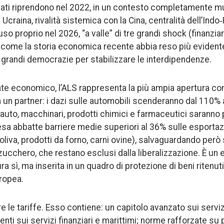
oziati riprendono nel 2022, in un contesto completamente mu
craina, rivalità sistemica con la Cina, centralità dell’Indo‑
uso proprio nel 2026, “a valle” di tre grandi shock (finanzia
 come la storia economica recente abbia reso più evidente
a grandi democrazie per stabilizzare le interdipendenze.
nte economico, l’ALS rappresenta la più ampia apertura c
a un partner: i dazi sulle automobili scenderanno dal 110% 
uto, macchinari, prodotti chimici e farmaceutici saranno pe
tesa abbatte barriere medie superiori al 36% sulle esportaz
’oliva, prodotti da forno, carni ovine), salvaguardando però 
ucchero, che restano esclusi dalla liberalizzazione. È un e
ra sì, ma inserita in un quadro di protezione di beni ritenuti
ropea.
e le tariffe. Esso contiene: un capitolo avanzato sui servi
nti sui servizi finanziari e marittimi; norme rafforzate su 