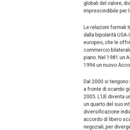
globali del valore, d
imprescindibile per
Le relazioni formali
dalla bipolarità USA‑
europeo, che le offr
commercio bilateral
piano. Nel 1981 un A
1994 un nuovo Accor
Dal 2000 si tengono v
a fronte di scambi già
2005. L’UE diventa un
un quarto del suo in
diversificazione india
accordo di libero sc
negoziali, per diverge