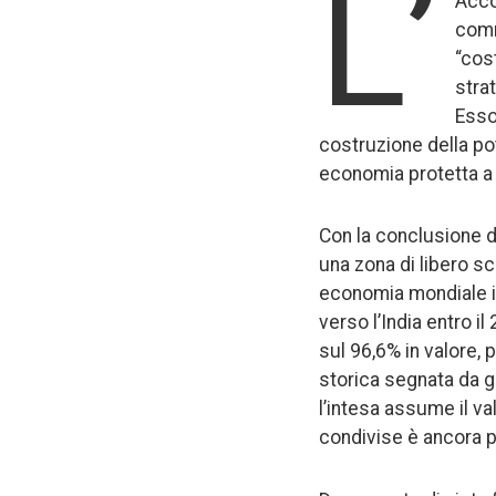
L’
Acco
comm
“cos
stra
Esso 
costruzione della po
economia protetta a 
Con la conclusione de
una zona di libero s
economia mondiale in 
verso l’India entro i
sul 96,6% in valore, p
storica segnata da g
l’intesa assume il v
condivise è ancora p