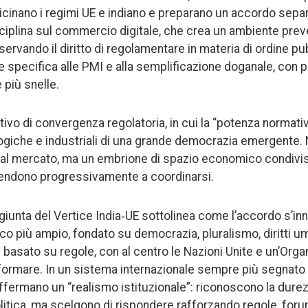
vicinano i regimi UE e indiano e preparano un accordo separ
ciplina sul commercio digitale, che crea un ambiente preve
ervando il diritto di regolamentare in materia di ordine pu
e specifica alle PMI e alla semplificazione doganale, con p
 più snelle.
tivo di convergenza regolatoria, in cui la “potenza normati
logiche e industriali di una grande democrazia emergente.
al mercato, ma un embrione di spazio economico condiviso
tendono progressivamente a coordinarsi.
iunta del Vertice India‑UE sottolinea come l’accordo s’inn
co più ampio, fondato su democrazia, pluralismo, diritti uma
e basato su regole, con al centro le Nazioni Unite e un’Org
ormare. In un sistema internazionale sempre più segnato 
affermano un “realismo istituzionale”: riconoscono la durez
tica, ma scelgono di rispondere rafforzando regole, forum