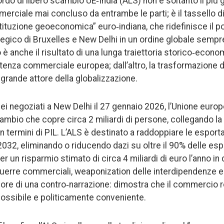
rdo di libero scambio UE‑India (ALS) non è soltanto il più 
erciale mai concluso da entrambe le parti; è il tassello d
tituzione geoeconomica” euro‑indiana, che ridefinisce il 
tegico di Bruxelles e New Delhi in un ordine globale semp
è anche il risultato di una lunga traiettoria storico‑economi
tenza commerciale europea; dall’altro, la trasformazione de
grande attore della globalizzazione.
i negoziati a New Delhi il 27 gennaio 2026, l’Unione europ
cambio che copre circa 2 miliardi di persone, collegando la
termini di PIL. L’ALS è destinato a raddoppiare le esportaz
l 2032, eliminando o riducendo dazi su oltre il 90% delle es
er un risparmio stimato di circa 4 miliardi di euro l’anno in 
uerre commerciali, weaponization delle interdipendenze e r
alore di una contro‑narrazione: dimostra che il commercio
ossibile e politicamente conveniente.