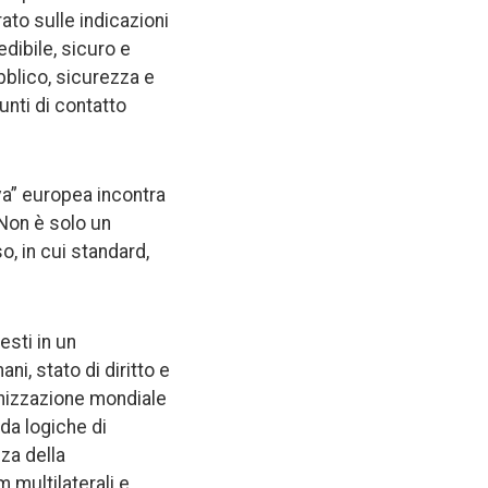
ato sulle indicazioni
dibile, sicuro e
bblico, sicurezza e
unti di contatto
va” europea incontra
 Non è solo un
, in cui standard,
esti in un
ni, stato di diritto e
anizzazione mondiale
da logiche di
za della
 multilaterali e