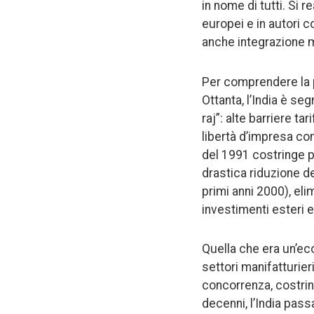
in nome di tutti. Si 
europei e in autori c
anche integrazione m
Per comprendere la po
Ottanta, l’India è se
raj”: alte barriere ta
libertà d’impresa com
del 1991 costringe p
drastica riduzione de
primi anni 2000), eli
investimenti esteri 
Quella che era un’ec
settori manifatturieri
concorrenza, costrin
decenni, l’India pass