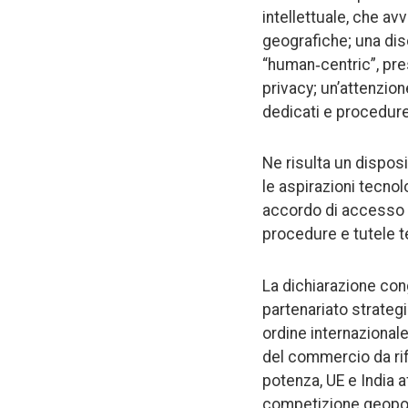
intellettuale, che av
geografiche; una dis
“human‑centric”, pres
privacy; un’attenzion
dedicati e procedure
Ne risulta un disposi
le aspirazioni tecno
accordo di accesso 
procedure e tutele 
La dichiarazione cong
partenariato strategi
ordine internazional
del commercio da rif
potenza, UE e India 
competizione geopoli