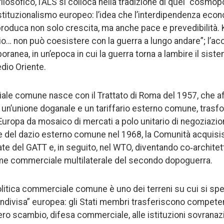
filosofico, l’ALS si colloca nella tradizione di quel “cosmop
stituzionalismo europeo: l’idea che l’interdipendenza econ
, produca non solo crescita, ma anche pace e prevedibilità. 
o… non può coesistere con la guerra a lungo andare”; l’ac
ranea, in un’epoca in cui la guerra torna a lambire il siste
edio Oriente.
ale comune nasce con il Trattato di Roma del 1957, che aff
 un’unione doganale e un tariffario esterno comune, tras
uropa da mosaico di mercati a polo unitario di negoziazion
ore del dazio esterno comune nel 1968, la Comunità acquis
ate del GATT e, in seguito, nel WTO, diventando co‑architet
gime commerciale multilaterale del secondo dopoguerra.
olitica commerciale comune è uno dei terreni su cui si spe
condivisa” europea: gli Stati membri trasferiscono competen
ibero scambio, difesa commerciale, alle istituzioni sovrana