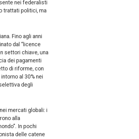
sente nei federalisti
rattati politici, ma
na. Fino agli anni
inato dal “licence
in settori chiave, una
ancia dei pagamenti
tto di riforme, con
 intorno al 30% nei
selettiva degli
i mercati globali: i
prono alla
mondo”. In pochi
gonista delle catene