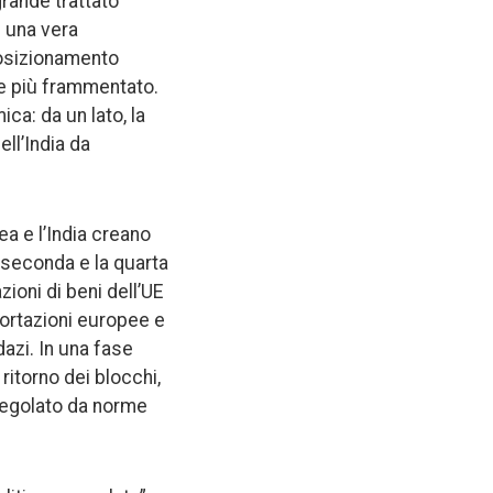
grande trattato
i una vera
posizionamento
re più frammentato.
ca: da un lato, la
ll’India da
ea e l’India creano
 seconda e la quarta
ioni di beni dell’UE
portazioni europee e
dazi. In una fase
itorno dei blocchi,
 regolato da norme