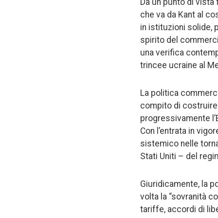
Da un punto di vista 
che va da Kant al co
in istituzioni solide
spirito del commerci
una verifica contempo
trincee ucraine al M
La politica commerci
compito di costruire
progressivamente l’E
Con l’entrata in vig
sistemico nelle torn
Stati Uniti – del re
Giuridicamente, la p
volta la “sovranità 
tariffe, accordi di l