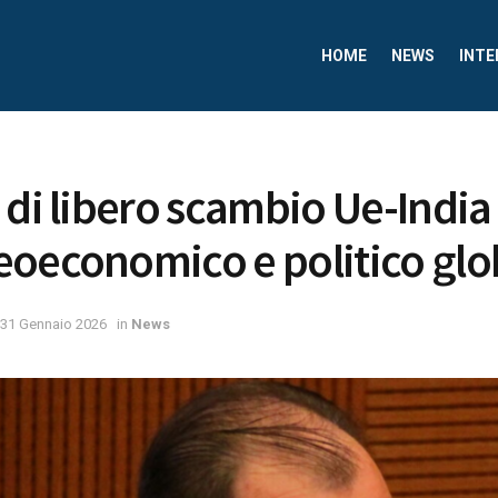
HOME
NEWS
INTE
 di libero scambio Ue-India
oeconomico e politico glo
31 Gennaio 2026
in
News