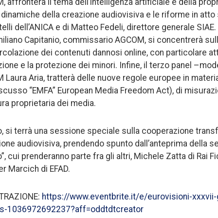
fronterà il tema dell’intelligenza artificiale e della propri
inamiche della creazione audiovisiva e le riforme in atto s
elli dell’ANICA e di Matteo Fedeli, direttore generale SIAE
iano Capitanio, commissario AGCOM, si concentrerà sull’i
rcolazione dei contenuti dannosi online, con particolare att
ione e la protezione dei minori. Infine, il terzo panel –mod
ura Aria, tratterà delle nuove regole europee in materia
 discusso “EMFA” European Media Freedom Act), di misuraz
tura proprietaria dei media.
, si terrà una sessione speciale sulla cooperazione transf
ione audiovisiva, prendendo spunto dall’anteprima della ser
 cui prenderanno parte fra gli altri, Michele Zatta di Rai Fi
r Marcich di EFAD.
STRAZIONE:
https://www.eventbrite.it/e/eurovisioni-xxxvii-
kets-1036972692237?aff=oddtdtcreator