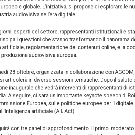
 europeo e globale. L’iniziativa, si propone di esplorare le n
stria audiovisiva nell’era digitale.
iorni, esperti del settore, rappresentanti istituzionali e s
rincipali questioni che stanno trasformando il panorama d
 artificiale, regolamentazione dei contenuti online, e la c
la produzione audiovisiva europea.
unedì 28 ottobre, organizzata in collaborazione con AGCOM,
 si articolerà in diverse sessioni tematiche. Dopo il saluto 
one inaugurale che vedrà interventi di rappresentanti di is
dia. A seguire, ci sarà un importante keynote speech di Rob
missione Europea, sulle politiche europee per il digitale
Inteligenza artificiale (A.I. Act).
irà con tre panel di approfondimento. Il primo .moderato 