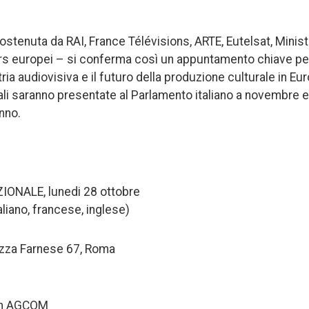
stenuta da RAI, France Télévisions, ARTE, Eutelsat, Ministe
ners europei – si conferma così un appuntamento chiave p
tria audiovisiva e il futuro della produzione culturale in Eu
li saranno presentate al Parlamento italiano a novembre e 
nno.
ONALE, lunedi 28 ottobre
aliano, francese, inglese)
azza Farnese 67, Roma
con AGCOM