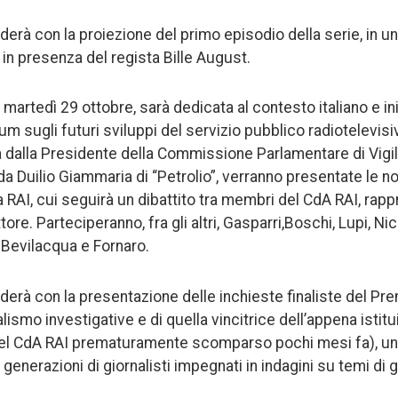
uderà con la proiezione del primo episodio della serie, in 
i, in presenza del regista Bille August.
martedì 29 ottobre, sarà dedicata al contesto italiano e in
m sugli futuri sviluppi del servizio pubblico radiotelevisivo
dalla Presidente della Commissione Parlamentare di Vigil
da Duilio Giammaria di “Petrolio”, verranno presentate le n
a RAI, cui seguirà un dibattito tra membri del CdA RAI, rappr
re. Parteciperanno, fra gli altri, Gasparri,Boschi, Lupi, Nicit
, Bevilacqua e Fornaro.
uderà con la presentazione delle inchieste finaliste del Pr
alismo investigative e di quella vincitrice dell’appena isti
del CdA RAI prematuramente scomparso pochi mesi fa), u
generazioni di giornalisti impegnati in indagini su temi di 