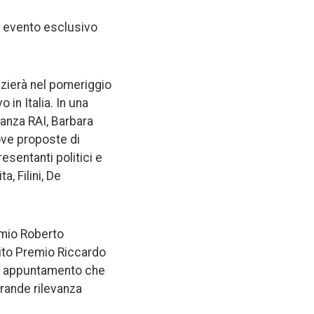
un evento esclusivo
izierà nel pomeriggio
 in Italia. In una
anza RAI, Barbara
ove proposte di
esentanti politici e
a, Filini, De
emio Roberto
tuito Premio Riccardo
n appuntamento che
grande rilevanza