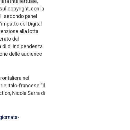
età intellettuale,
ul copyright, con la
. Il secondo panel
mpatto del Digital
enzione alla lotta
erato dal
 di di indipendenza
ione delle audience
rontaliera nel
ie italo-francese “Il
ction, Nicola Serra di
giornata-