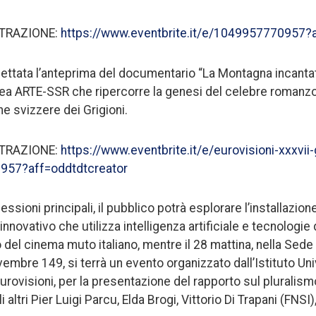
STRAZIONE:
https://www.eventbrite.it/e/1049957770957?
oiettata l’anteprima del documentario “La Montagna incantat
a ARTE-SSR che ripercorre la genesi del celebre romanz
e svizzere dei Grigioni.
STRAZIONE:
https://www.eventbrite.it/e/eurovisioni-xxxvii-g
957?aff=oddtdtcreator
essioni principali, il pubblico potrà esplorare l’installazio
innovativo che utilizza intelligenza artificiale e tecnologie 
o del cinema muto italiano, mentre il 28 mattina, nella Sed
embre 149, si terrà un evento organizzato dall’Istituto Uni
rovisioni, per la presentazione del rapporto sul pluralismo 
 altri Pier Luigi Parcu, Elda Brogi, Vittorio Di Trapani (FNSI