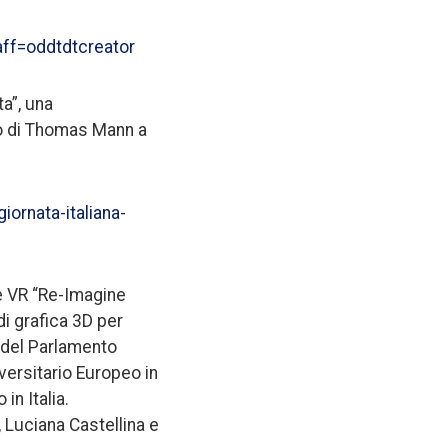
aff=oddtdtcreator
a”, una
o di Thomas Mann a
iornata-italiana-
ne VR “Re-Imagine
di grafica 3D per
e del Parlamento
versitario Europeo in
in Italia.
), Luciana Castellina e