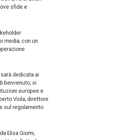
uove sfide e
takeholder
ei media, con un
ooperazione
 sarà dedicata ai
di benvenuto, si
tituzioni europee e
erto Viola, direttore
 e sul regolamento
da Elisa Giomi,