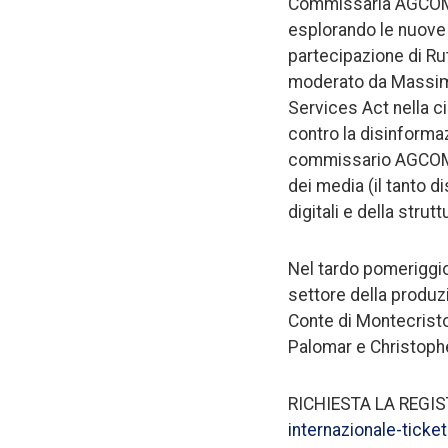
Commissaria AGCOM, af
esplorando le nuove d
partecipazione di Rut
moderato da Massimil
Services Act nella ci
contro la disinformaz
commissario AGCOM La
dei media (il tanto
digitali e della strut
Nel tardo pomeriggio
settore della produz
Conte di Montecristo”,
Palomar e Christophe
RICHIESTA LA REGI
internazionale-tic