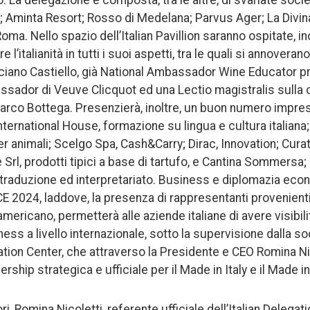
o. La delegazione è composta, tra le altre, di svariate socie
; Aminta Resort; Rosso di Medelana; Parvus Ager; La Divi
ma. Nello spazio dell’Italian Pavillion saranno ospitate, ino
l’italianità in tutti i suoi aspetti, tra le quali si annovera
 Luciano Castiello, già National Ambassador Wine Educator p
ador di Veuve Clicquot ed una Lectio magistralis sulla cu
arco Bottega. Presenzierà, inoltre, un buon numero imprese
t International House, formazione su lingua e cultura italian
er animali; Scelgo Spa, Cash&Carry; Dirac, Innovation; Curat
 Srl, prodotti tipici a base di tartufo, e Cantina Sommersa;
, traduzione ed interpretariato. Business e diplomazia eco
CE 2024, laddove, la presenza di rappresentanti provenienti 
americano, permetterà alle aziende italiane di avere visibili
ness a livello internazionale, sotto la supervisione dalla 
tion Center, che attraverso la Presidente e CEO Romina Nic
rship strategica e ufficiale per il Made in Italy e il Made i
i, Romina Nicoletti, referente ufficiale dell’Italian Delegati