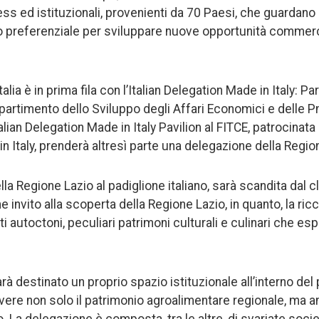
ss ed istituzionali, provenienti da 70 Paesi, che guardano
o preferenziale per sviluppare nuove opportunità commerc
alia è in prima fila con l’Italian Delegation Made in Italy: P
artimento dello Sviluppo degli Affari Economici e delle Pmi
talian Delegation Made in Italy Pavilion al FITCE, patrocinata
n Italy, prenderà altresì parte una delegazione della Regio
la Regione Lazio al padiglione italiano, sarà scandita dal 
e invito alla scoperta della Regione Lazio, in quanto, la ric
 autoctoni, peculiari patrimoni culturali e culinari che es
rà destinato un proprio spazio istituzionale all’interno del
vere non solo il patrimonio agroalimentare regionale, ma a