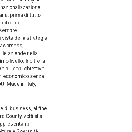
rnazionalizzazione.
ane: prima di tutto
ditori di
o sempre
 vista della strategia
d awarness,
, le aziende nella
o livello. Inoltre la
ali, con l’obiettivo
oom economico senza
ti Made in Italy,
e di business, al fine
d County, volti alla
rappresentanti
oltura e Sovranità