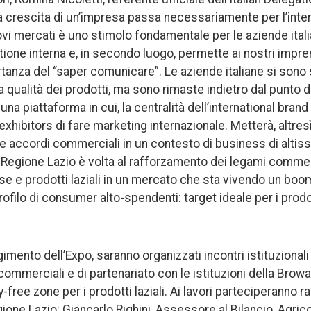
“La crescita di un’impresa passa necessariamente per l’inte
vi mercati è uno stimolo fondamentale per le aziende itali
tione interna e, in secondo luogo, permette ai nostri impren
tanza del “saper comunicare”. Le aziende italiane si son
a qualità dei prodotti, ma sono rimaste indietro dal punto di
 una piattaforma in cui, la centralità dell’international bran
exhibitors di fare marketing internazionale. Metterà, altresì
e accordi commerciali in un contesto di business di altissim
 Regione Lazio è volta al rafforzamento dei legami commerci
se e prodotti laziali in un mercato che sta vivendo un b
ofilo di consumer alto-spendenti: target ideale per i prodot
imento dell’Expo, saranno organizzati incontri istituzionali 
commerciali e di partenariato con le istituzioni della Browar
-free zone per i prodotti laziali. Ai lavori parteciperanno 
egione Lazio: Giancarlo Righini, Assessore al Bilancio, Agric