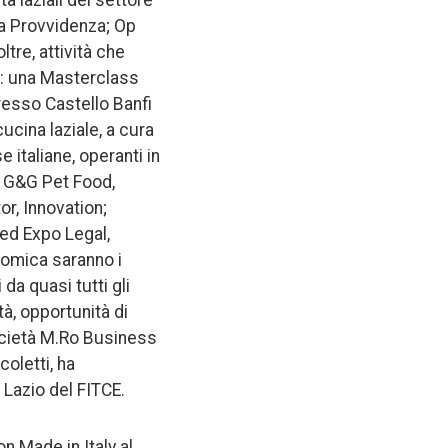
tà laziali del settore
na Provvidenza; Op
ltre, attività che
no: una Masterclass
resso Castello Banfi
cina laziale, a cura
 italiane, operanti in
a; G&G Pet Food,
or, Innovation;
 ed Expo Legal,
nomica saranno i
da quasi tutti gli
tà, opportunità di
società M.Ro Business
oletti, ha
n Lazio del FITCE.
on Made in Italy al