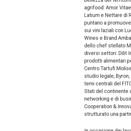
bellezza del territori
agrifood: Amor Vitae
Latium e Nettare di Ro
puntano a promuovere 
sui vini laziali con
Wines e Brand Ambass
dello chef stellato M
diversi settori: Dili
prodotti alimentari p
Centro Tartufi Molise
studio legale, Byron
temi centrali del FIT
Stati del continente 
networking e di busi
Cooperation & Innova
strutturato una partne
In occasione dei lavor