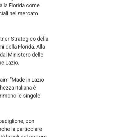
 alla Florida come
iali nel mercato
artner Strategico della
 della Florida. Alla
 dal Ministero delle
ne Lazio.
claim “Made in Lazio
chezza italiana è
primono le singole
 padiglione, con
nche la particolare