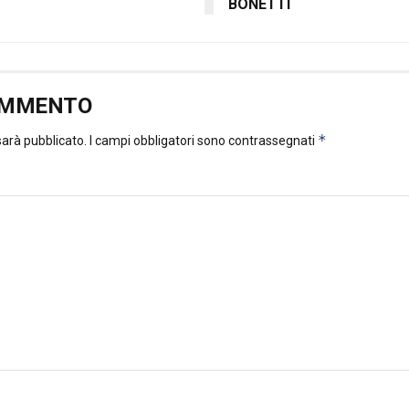
BONETTI
OMMENTO
*
 sarà pubblicato.
I campi obbligatori sono contrassegnati