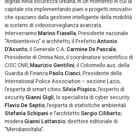
digitali nella sicurezza urbana, in un momento in cui la
capitale sta implementando piani e progetti innovativi
che spaziano dalla gestione intelligente della mobilità
ai sistemi di videosorveglianza avanzata.
Interverranno
Marino Fiasella
, Presidente nazionale
“Ambientevivo” e architetto, il Prefetto
Antonio
D’Acunto
, il Generale C.A.
Carmine De Pascale
,
Presidente di Omnia Nos, il coordinatore scientifico di
CISC CNR,
Maurizio Gentilini
, il Colonnello aus. della
Guardia di Finanza
Paolo Cianci
, Presidente della
International Police Association – sezione Lazio,
l’esperta di smart cities
Silvia Pispico
, l’esperto di
security
Gianni Gigli
, lo specialista di cyber security
Flavio De Septis
, l’esperta di statistiche ambientali
Stefania Schipani
e l’architetto
Sergio Ciliberto
;
modera
Gianni Lattanzio
, direttore editoriale di
“MeridianoItalia”.