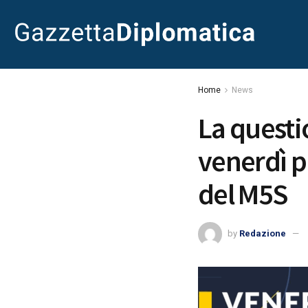
Home
News
La questi
venerdì p
del M5S
by
Redazione