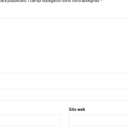
*
 sarà pubblicato.
I campi obbligatori sono contrassegnati
Sito web