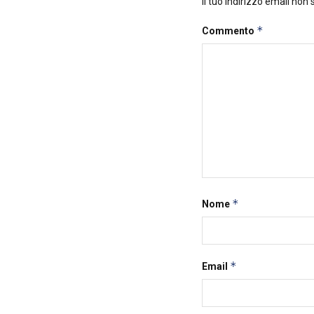
Il tuo indirizzo email non
*
Commento
*
Nome
*
Email