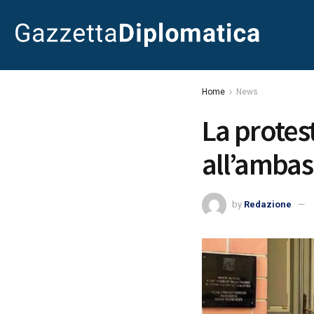
Home
News
La protes
all’ambas
by
Redazione