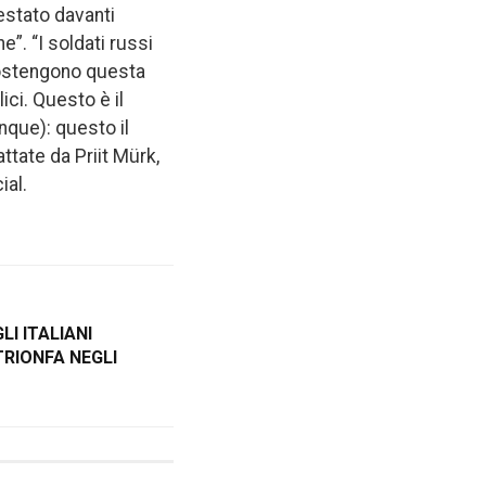
estato davanti
e”. “I soldati russi
sostengono questa
ici. Questo è il
nque): questo il
ttate da Priit Mürk,
ial.
I ITALIANI
TRIONFA NEGLI