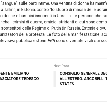
 “sangue” sulle parti intime. Una ventina di donne ha manif
 Tallinn, in Estonia, contro “lo stupro di massa delle ucrain
no donne e bambini innocenti in Ucraina. Le persone che 
he i crimini di guerra, omicidi stridenti di cui sono compl
sostenitori della Regime di Putin (in Russia, Estonia e ovu
nizzatori della protesta. Le foto della manifestazione, sca
televisiva pubblica estone
ERR
sono diventate virali sui soc
Next Post
IDENTE EMILIANO
CONSIGLIO GENERALE DEGL
BASCIATORE TEDESCO
ALL’ESTERO: ARCOBELLI 
STATES