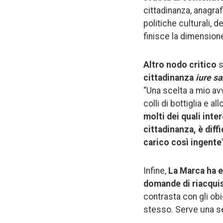
cittadinanza, anagra
politiche culturali, 
finisce la dimensione
Altro nodo critico
s
cittadinanza
iure s
“Una scelta a mio avv
colli di bottiglia e al
molti dei quali int
cittadinanza, è dif
carico così ingente
Infine,
La Marca ha e
domande di riacquis
contrasta con gli obi
stesso. Serve una se