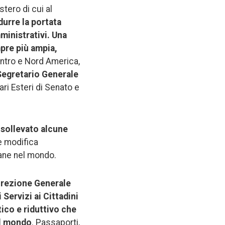
tero di cui al
durre la portata
mministrativi. Una
mpre più ampia,
Centro e Nord America,
Segretario Generale
ari Esteri di Senato e
 sollevato alcune
 modifica
iane nel mondo.
irezione Generale
 Servizi ai Cittadini
tico e riduttivo che
el mondo
. Passaporti,