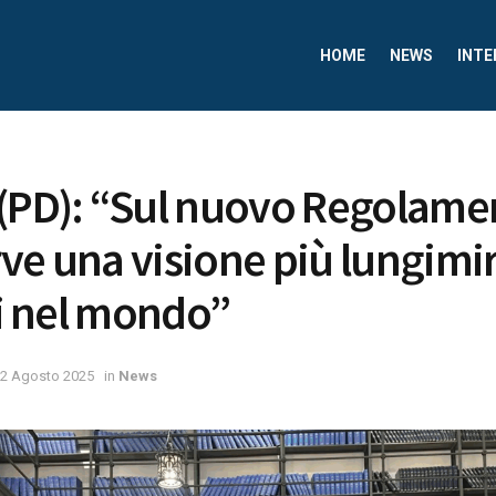
HOME
NEWS
INTE
(PD): “Sul nuovo Regolame
ve una visione più lungimi
ni nel mondo”
2 Agosto 2025
in
News