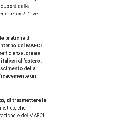
ccuperà delle
 generazioni? Dove
le pratiche di
’interno del MAECI
.
nefficienze, creare
italiani all’estero,
oscimento della
fficacemente un
o, di trasmettere le
nistica, che
strazione e del MAECI