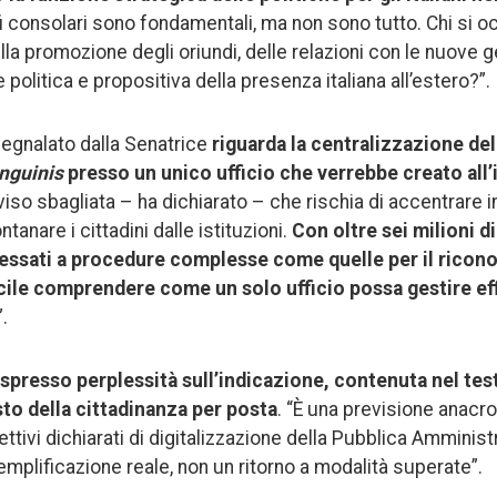
fi consolari sono fondamentali, ma non sono tutto. Chi si o
della promozione degli oriundi, delle relazioni con le nuove
 politica e propositiva della presenza italiana all’estero?”.
egnalato dalla Senatrice
riguarda la centralizzazione del
anguinis
presso un unico ufficio che verrebbe creato all
iso sbagliata – ha dichiarato – che rischia di accentrare i
lontanare i cittadini dalle istituzioni.
Con oltre sei milioni di 
eressati a procedure complesse come quelle per il ricon
ficile comprendere come un solo ufficio possa gestire e
”.
spresso perplessità sull’indicazione, contenuta nel test
to della cittadinanza per posta
. “È una previsione anacro
ettivi dichiarati di digitalizzazione della Pubblica Ammini
mplificazione reale, non un ritorno a modalità superate”.