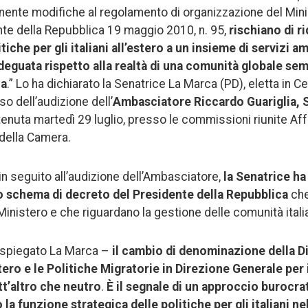
nte modifiche al regolamento di organizzazione del Minis
te della Repubblica 19 maggio 2010, n. 95,
rischiano di ri
tiche per gli italiani all’estero a un insieme di servizi a
deguata rispetto alla realtà di una comunità globale se
ca
.” Lo ha dichiarato la Senatrice La Marca (PD), eletta in 
o dell’audizione dell’
Ambasciatore Riccardo Guariglia, 
 tenuta martedì 29 luglio, presso le commissioni riunite Aff
 della Camera.
in seguito all’audizione dell’Ambasciatore,
la Senatrice ha
llo schema di decreto del Presidente della Repubblica
che
 Ministero e che riguardano la gestione delle comunità ital
a spiegato La Marca –
il cambio di denominazione della D
Estero e le Politiche Migratorie in Direzione Generale per i
tt’altro che neutro
.
È il segnale di un approccio burocra
la funzione strategica delle politiche per gli italiani n