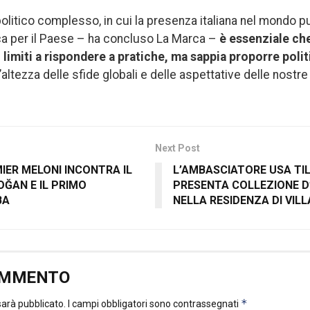
olitico complesso, in cui la presenza italiana nel mondo 
ca per il Paese – ha concluso La Marca –
è essenziale ch
 limiti a rispondere a pratiche, ma sappia proporre poli
’altezza delle sfide globali e delle aspettative delle nostre
Next Post
MIER MELONI INCONTRA IL
L’AMBASCIATORE USA TIL
ĞAN E IL PRIMO
PRESENTA COLLEZIONE D
BA
NELLA RESIDENZA DI VIL
OMMENTO
*
 sarà pubblicato.
I campi obbligatori sono contrassegnati