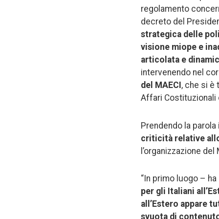
regolamento concerne
decreto del Presiden
strategica delle poli
visione miope e ina
articolata e dinami
intervenendo nel cors
del MAECI
, che si è
Affari Costituzionali
Prendendo la parola 
criticità relative a
l’organizzazione del
“In primo luogo – h
per gli Italiani all’
all’Estero appare tu
svuota di contenuto 