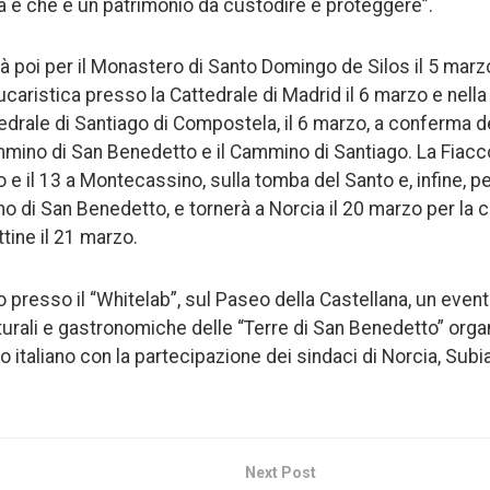
ia e che è un patrimonio da custodire e proteggere”.
à poi per il Monastero di Santo Domingo de Silos il 5 marz
caristica presso la Cattedrale di Madrid il 6 marzo e nell
tedrale di Santiago di Compostela, il 6 marzo, a conferma d
mmino di San Benedetto e il Cammino di Santiago. La Fiacco
 e il 13 a Montecassino, sulla tomba del Santo e, infine, p
o di San Benedetto, e tornerà a Norcia il 20 marzo per la 
tine il 21 marzo.
to presso il “Whitelab”, sul Paseo della Castellana, un eve
turali e gastronomiche delle “Terre di San Benedetto” orga
 italiano con la partecipazione dei sindaci di Norcia, Sub
Next Post