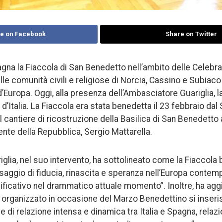
e on Facebook
Share on Twitter
agna la Fiaccola di San Benedetto nell’ambito delle Celebr
le comunità civili e religiose di Norcia, Cassino e Subiaco
Europa. Oggi, alla presenza dell’Ambasciatore Guariglia, la
d’Italia. La Fiaccola era stata benedetta il 23 febbraio dal
l cantiere di ricostruzione della Basilica di San Benedetto 
nte della Repubblica, Sergio Mattarella.
glia, nel suo intervento, ha sottolineato come la Fiaccola
aggio di fiducia, rinascita e speranza nell’Europa contem
ificativo nel drammatico attuale momento”. Inoltre, ha agg
 organizzato in occasione del Marzo Benedettino si inseri
e di relazione intensa e dinamica tra Italia e Spagna, relaz