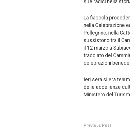
sue radici nella stor
La fiaccola proceder
nella Celebrazione eu
Pellegrino, nella Cat
sussistono tra il Ca
il 12 marzo a Subiaco
tracciato del Cammin
celebrazioni benedet
Ieri sera si era tenu
delle eccellenze cul
Ministero del Turismo
Previous Post