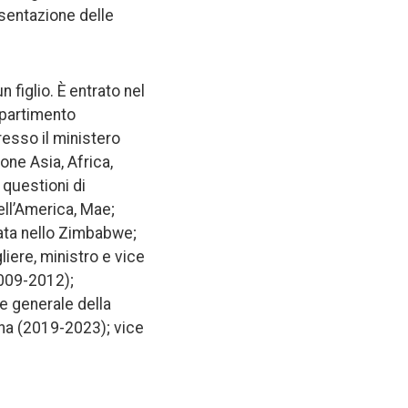
sentazione delle
 figlio. È entrato nel
ipartimento
resso il ministero
one Asia, Africa,
 questioni di
ell’America, Mae;
iata nello Zimbabwe;
liere, ministro e vice
009-2012);
e generale della
ina (2019-2023); vice