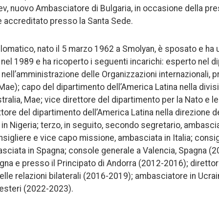
, nuovo Ambasciatore di Bulgaria, in occasione della pre
e accreditato presso la Santa Sede.
lomatico, nato il 5 marzo 1962 a Smolyan, è sposato e ha un
nel 1989 e ha ricoperto i seguenti incarichi: esperto nel d
 nell’amministrazione delle Organizzazioni internazionali, p
 (Mae); capo del dipartimento dell’America Latina nella divisi
ralia, Mae; vice direttore del dipartimento per la Nato e le
tore del dipartimento dell’America Latina nella direzione d
in Nigeria; terzo, in seguito, secondo segretario, ambasc
sigliere e vice capo missione, ambasciata in Italia; consig
sciata in Spagna; console generale a Valencia, Spagna (2
na e presso il Principato di Andorra (2012-2016); direttor
elle relazioni bilaterali (2016-2019); ambasciatore in Ucra
 esteri (2022-2023).