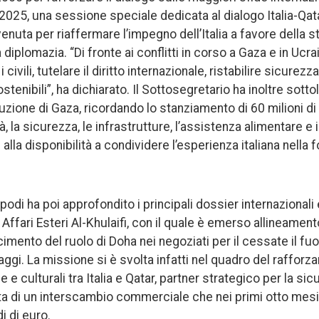
2025, una sessione speciale dedicata al dialogo Italia-Qat
venuta per riaffermare l’impegno dell’Italia a favore della st
a diplomazia. “Di fronte ai conflitti in corso a Gaza e in Ucrain
 civili, tutelare il diritto internazionale, ristabilire sicure
ostenibili”, ha dichiarato. Il Sottosegretario ha inoltre sott
truzione di Gaza, ricordando lo stanziamento di 60 milioni di
, la sicurezza, le infrastrutture, l’assistenza alimentare e
re alla disponibilità a condividere l’esperienza italiana nella
podi ha poi approfondito i principali dossier internazionali e
i Affari Esteri Al-Khulaifi, con il quale è emerso allineamen
scimento del ruolo di Doha nei negoziati per il cessate il fu
aggi. La missione si è svolta infatti nel quadro del rafforz
 e culturali tra Italia e Qatar, partner strategico per la si
sta di un interscambio commerciale che nei primi otto mes
di di euro.