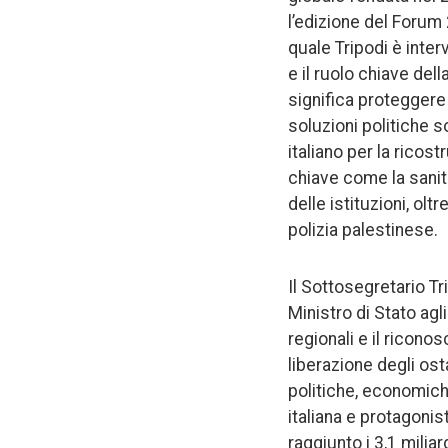
l’edizione del Forum 
quale Tripodi è inter
e il ruolo chiave dell
significa proteggere i
soluzioni politiche s
italiano per la ricos
chiave come la sanità
delle istituzioni, olt
polizia palestinese.
Il Sottosegretario Tri
Ministro di Stato agl
regionali e il ricono
liberazione degli ost
politiche, economiche
italiana e protagoni
raggiunto i 3,1 miliar