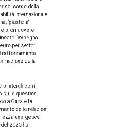
ar nel corso della
abilità internazionale
a, ‘giustizia’
zza e promuovere
olineato l’impegno
 euro per settori
 il rafforzamento
 formazione della
 bilaterali con il
to sulle questioni
oco a Gaza e la
amento delle relazioni
curezza energetica
i del 2025 ha