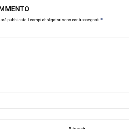
OMMENTO
*
 sarà pubblicato.
I campi obbligatori sono contrassegnati
Sito web