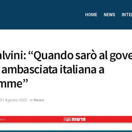
HOME
NEWS
INTE
Salvini: “Quando sarò al gov
ò ambasciata italiana a
emme”
31 Agosto 2022
in
News