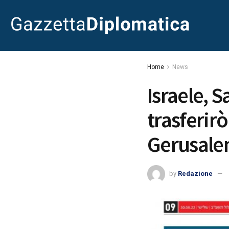
Home
News
Israele, 
trasferir
Gerusal
by
Redazione