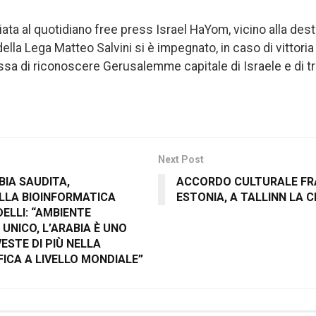
sciata al quotidiano free press Israel HaYom, vicino alla dest
della Lega Matteo Salvini si è impegnato, in caso di vittoria 
a di riconoscere Gerusalemme capitale di Israele e di tr
Next Post
BIA SAUDITA,
ACCORDO CULTURALE FRA
ELLA BIOINFORMATICA
ESTONIA, A TALLINN LA C
DELLI: “AMBIENTE
UNICO, L’ARABIA È UNO
VESTE DI PIÙ NELLA
FICA A LIVELLO MONDIALE”