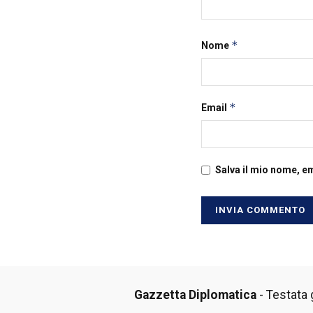
*
Nome
*
Email
Salva il mio nome, e
Gazzetta Diplomatica
- Testata g