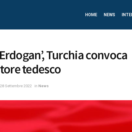
HOME
NEWS
INTE
a Erdogan’, Turchia convoca
tore tedesco
28 Settembre 2022
in
News