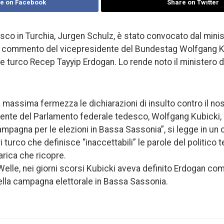
e on Facebook
Share on Twitter
co in Turchia, Jurgen Schulz, è stato convocato dal minist
n commento del vicepresidente del Bundestag Wolfgang Ku
te turco Recep Tayyip Erdogan. Lo rende noto il ministero de
massima fermezza le dichiarazioni di insulto contro il no
dente del Parlamento federale tedesco, Wolfgang Kubicki,
ampagna per le elezioni in Bassa Sassonia”, si legge in un
i turco che definisce “inaccettabili” le parole del politico
arica che ricopre.
le, nei giorni scorsi Kubicki aveva definito Erdogan come
lla campagna elettorale in Bassa Sassonia.