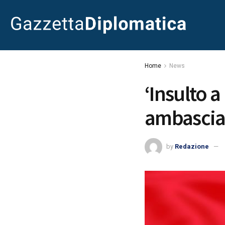
Home
News
‘Insulto 
ambascia
by
Redazione