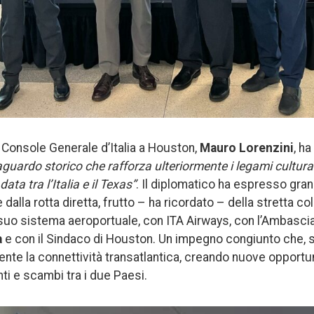
l Console Generale d’Italia a Houston,
Mauro Lorenzini
, ha
aguardo storico che rafforza ulteriormente i legami cultura
data tra l’Italia e il Texas”
. Il diplomatico ha espresso gr
 dalla rotta diretta, frutto – ha ricordato – della stretta co
l suo sistema aeroportuale, con ITA Airways, con l’Ambasci
a
e con il Sindaco di Houston. Un impegno congiunto che, 
ente la connettività transatlantica, creando nuove opport
nti e scambi tra i due Paesi.