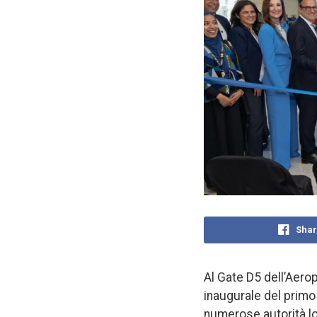
Shar
Al Gate D5 dell’Aero
inaugurale del primo
numerose autorità loca