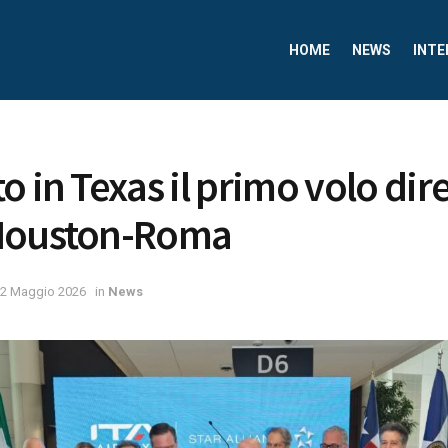
HOME
NEWS
INTE
 in Texas il primo volo dire
Houston-Roma
2 Maggio 2026
in
News