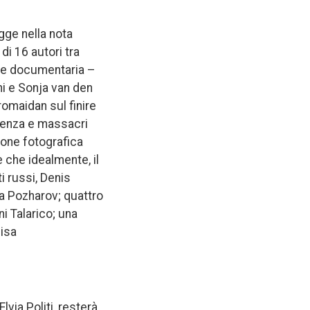
gge nella nota
di 16 autori tra
zione documentaria –
oni e Sonja van den
romaidan sul finire
olenza e massacri
ione fotografica
 che idealmente, il
i russi, Denis
ya Pozharov; quattro
ni Talarico; una
lisa
via Politi, resterà