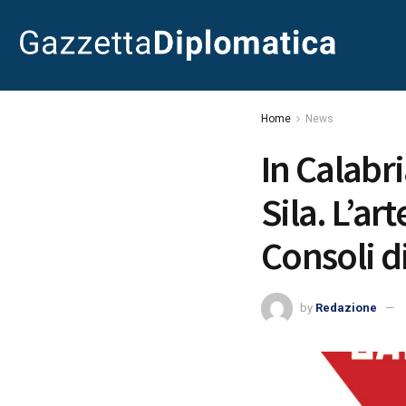
Home
News
In Calabr
Sila. L’ar
Consoli d
by
Redazione