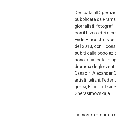
Dedicata all’Operazio
pubblicata da Pramant
giornalisti, fotografi
con il lavoro dei gio
Ende – ricostruisce l
del 2013, con il con
subiti dalla popolaz
sono affiancate le o
dramma degli eventi i
Danscin, Alexander D
artisti italiani, Fede
greca, Eftichia Tzane
Gherasimovskaja.
La mostra – curata d