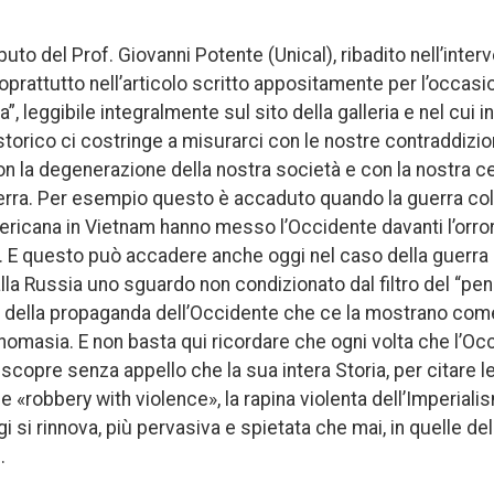
ibuto del Prof. Giovanni Potente (Unical), ribadito nell’inte
prattutto nell’articolo scritto appositamente per l’occasio
, leggibile integralmente sul sito della galleria e nel cui in
rico ci costringe a misurarci con le nostre contraddizion
on la degenerazione della nostra società e con la nostra c
uerra. Per esempio questo è accaduto quando la guerra col
ericana in Vietnam hanno messo l’Occidente davanti l’orror
a. E questo può accadere anche oggi nel caso della guerra
alla Russia uno sguardo non condizionato dal filtro del “pen
della propaganda dell’Occidente che ce la mostrano come l
onomasia. E non basta qui ricordare che ogni volta che l’O
copre senza appello che la sua intera Storia, per citare le
 «robbery with violence», la rapina violenta dell’Imperiali
i si rinnova, più pervasiva e spietata che mai, in quelle d
.