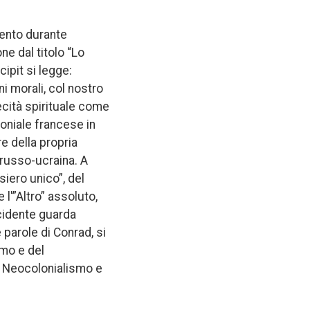
rvento durante
ne dal titolo “Lo
cipit si legge:
i morali, col nostro
ecità spirituale come
oniale francese in
e della propria
 russo-ucraina. A
siero unico”, del
'”Altro” assoluto,
ccidente guarda
 parole di Conrad, si
smo e del
el Neocolonialismo e