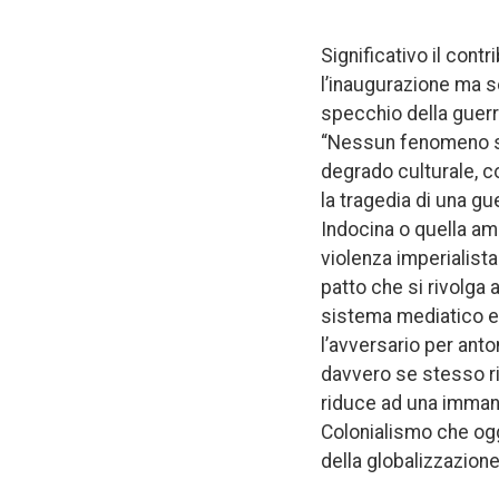
Significativo il contr
l’inaugurazione ma so
specchio della guerra”
“Nessun fenomeno sto
degrado culturale, c
la tragedia di una g
Indocina o quella am
violenza imperialist
patto che si rivolga 
sistema mediatico e 
l’avversario per ant
davvero se stesso ris
riduce ad una immane
Colonialismo che ogg
della globalizzazione