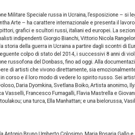
ne Militare Speciale russa in Ucraina, l’esposizione – si le
ha Arte – ha carattere internazionale e presenta il lavoro 
, pittori, grafici e scultori russi, italiani ed europei. La se
rnalisti indipendenti Giorgio Bianchi, Vittorio Nicola Rangel
a storia della guerra in Ucraina a partire dagli scontri di Eu
seguente colpo di stato del 2014, i successivi 8 anni di vi
ione russofona del Donbass, fino ad oggi. Alla documentaz
pere di artisti che vivono direttamente, sia emozionalmente
n corso e il loro modo di vedere lo spirito russo. Sei artist
oloso, Daria Dyomkina, Svetlana Boiko, Artista anonimo, Il
rica Vasselli, Francesco Fumagalli, Flavia Mastrella e Giovan
toulakou; una turca, Ella Manhattan; e una bielorussa, Vasi
a Antonio Bruno Umberto Colosimo, Maria Rosaria Gallo e El