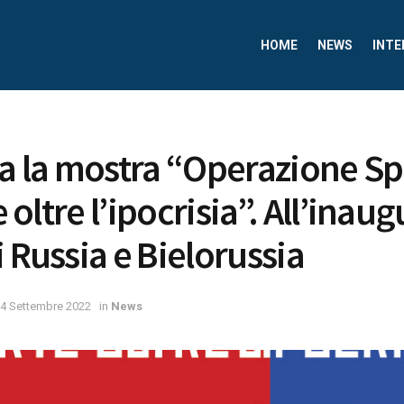
HOME
NEWS
INTE
ia la mostra “Operazione Sp
te oltre l’ipocrisia”. All’inau
i Russia e Bielorussia
4 Settembre 2022
in
News