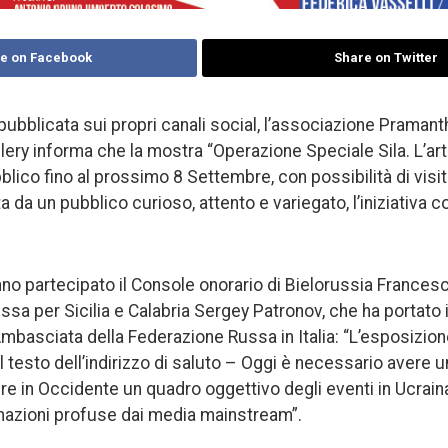
e on Facebook
Share on Twitter
pubblicata sui propri canali social, l’associazione Pramant
ery informa che la mostra “Operazione Speciale Sila. L’arte 
blico fino al prossimo 8 Settembre, con possibilità di visit
 da un pubblico curioso, attento e variegato, l’iniziativa c
nno partecipato il Console onorario di Bielorussia Francesc
sa per Sicilia e Calabria Sergey Patronov, che ha portato il
Ambasciata della Federazione Russa in Italia: “L’esposizion
l testo dell’indirizzo di saluto – Oggi è necessario avere 
 in Occidente un quadro oggettivo degli eventi in Ucraina, 
mazioni profuse dai media mainstream”.