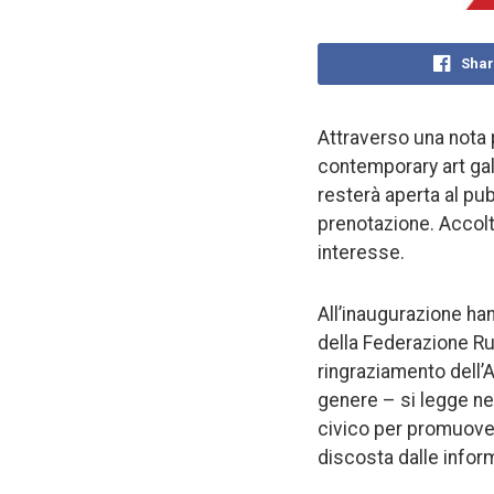
Shar
Attraverso una nota 
contemporary art gall
resterà aperta al pub
prenotazione. Accolta
interesse.
All’inaugurazione ha
della Federazione Rus
ringraziamento dell’
genere – si legge ne
civico per promuovere
discosta dalle infor