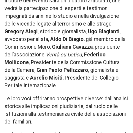
Il cuore dell’evento sarà un dibattito articolato, che
vedrà la partecipazione di esperti e testimoni
impegnati da anni nello studio e nella divulgazione
delle vicende legate al terrorismo e alle stragi:
Gregory Alegi
, storico e giornalista,
Ugo Biagianti
,
avvocato penalista,
Aldo Di Biagio
, già membro della
Commissione Moro,
Giuliana Cavazza
, presidente
dell’associazione
Verità su Ustica
,
Federico
Mollicone
, Presidente della Commissione Cultura
della Camera,
Gian Paolo Pellizzaro
, giornalista e
saggista e
Aurelio Misiti
, Presidente del Collegio
Peritale Internazionale.
Le loro voci offriranno prospettive diverse: dall’analisi
storica alle implicazioni giudiziarie, dal ruolo delle
istituzioni alla testimonianza civile delle associazioni
dei familiari.