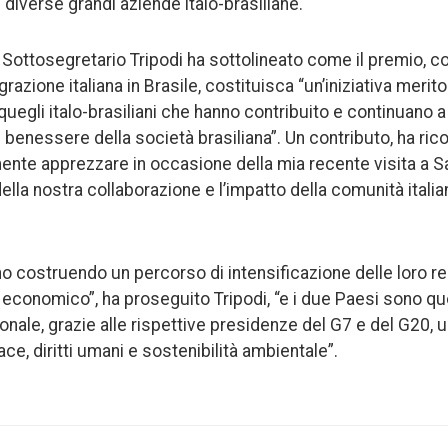
diverse grandi aziende italo-brasiliane.
l Sottosegretario Tripodi ha sottolineato come il premio, c
razione italiana in Brasile, costituisca “un’iniziativa merito
uegli italo-brasiliani che hanno contribuito e continuano a
 benessere della società brasiliana”. Un contributo, ha rico
nte apprezzare in occasione della mia recente visita a S
ella nostra collaborazione e l’impatto della comunità italian
nno costruendo un percorso di intensificazione delle loro rel
d economico”, ha proseguito Tripodi, “e i due Paesi sono qu
onale, grazie alle rispettive presidenze del G7 e del G20, 
pace, diritti umani e sostenibilità ambientale”.