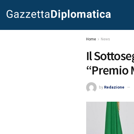
Home
News
Il Sottos
“Premio 
by
Redazione