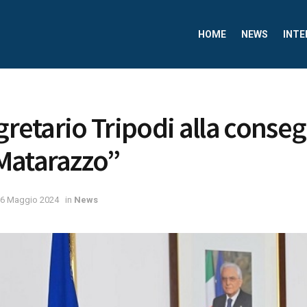
HOME
NEWS
INTE
egretario Tripodi alla conse
Matarazzo”
6 Maggio 2024
in
News