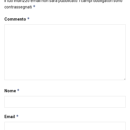
Il tuo indirizzo email non sarà pubblicato.
I campi obbligatori sono
*
contrassegnati
*
Commento
*
Nome
*
Email