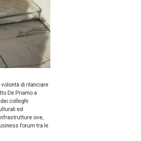
volontà di rilanciare
etto De Priamo a
dei colleghi
ulturali ed
infrastrutture ove,
business forum tra le