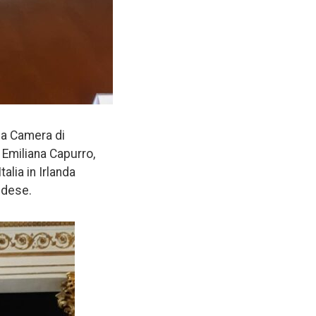
lla Camera di
 Emiliana Capurro,
alia in Irlanda
ndese.