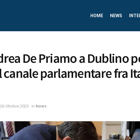
HOME
NEWS
INTE
ndrea De Priamo a Dublino pe
il canale parlamentare fra It
26 Ottobre 2023
in
News