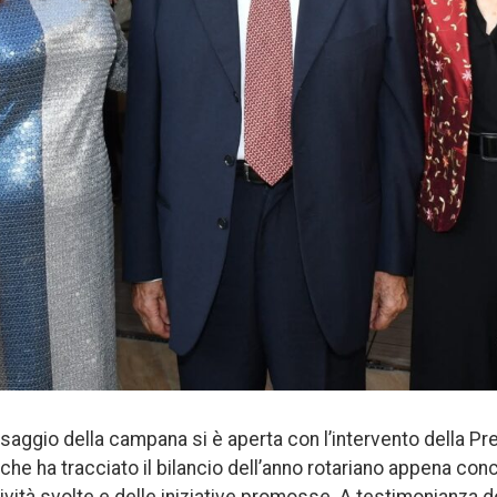
saggio della campana si è aperta con l’intervento della P
, che ha tracciato il bilancio dell’anno rotariano appena co
tività svolte e delle iniziative promosse. A testimonianza 