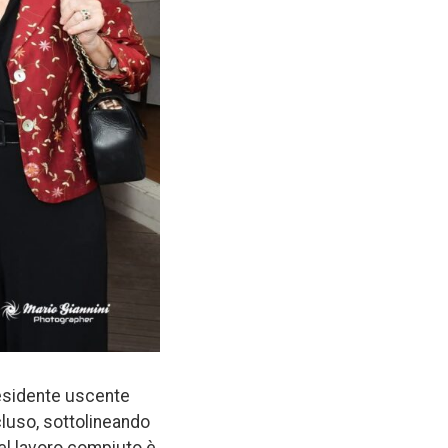
residente uscente
ncluso, sottolineando
del lavoro compiuto è