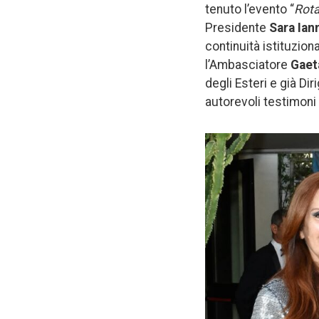
tenuto l’evento “
Rota
Presidente
Sara Ian
continuità istituzion
l’Ambasciatore
Gaet
degli Esteri e già Di
autorevoli testimoni 