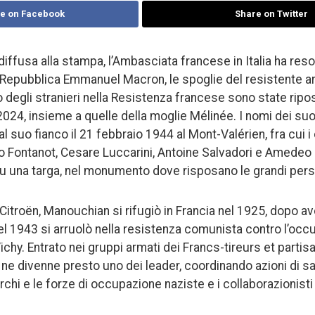
e on Facebook
Share on Twitter
iffusa alla stampa, l’Ambasciata francese in Italia ha res
a Repubblica Emmanuel Macron, le spoglie del resistente
degli stranieri nella Resistenza francese sono state ripos
 2024, insieme a quelle della moglie Mélinée. I nomi dei suo
 al suo fianco il 21 febbraio 1944 al Mont-Valérien, fra cui i 
o Fontanot, Cesare Luccarini, Antoine Salvadori e Amedeo
u una targa, nel monumento dove risposano le grandi person
 Citroën, Manouchian si rifugiò in Francia nel 1925, dopo 
l 1943 si arruolò nella resistenza comunista contro l’occ
Vichy. Entrato nei gruppi armati dei Francs-tireurs et part
e divenne presto uno dei leader, coordinando azioni di sa
rchi e le forze di occupazione naziste e i collaborazionisti 