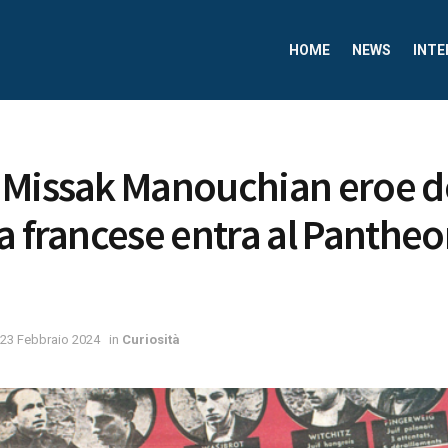
HOME
NEWS
INTE
 Missak Manouchian eroe d
a francese entra al Pantheo
23 Febbraio 2024
in
Curiosità