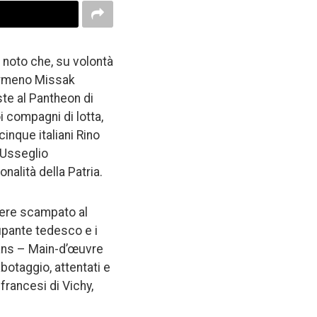
o noto che, su volontà
 armeno Missak
te al Pantheon di
i compagni di lotta,
cinque italiani Rino
 Usseglio
alità della Patria.
avere scampato al
upante tedesco e i
isans – Main-d’œuvre
botaggio, attentati e
francesi di Vichy,