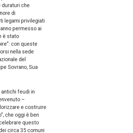
e duraturi che
onore di
 legami privilegiati
e hanno permesso ai
e è stato
oire”: con queste
orsi nella sede
azionale del
cipe Sovrano, Sua
 antichi feudi in
benvenuto –
alorizzare e costruire
o”, che oggi è ben
r celebrare questo
dei circa 35 comuni