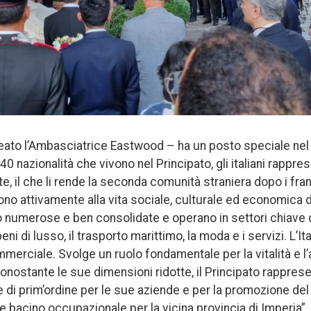
lineato l’Ambasciatrice Eastwood – ha un posto speciale ne
40 nazionalità che vivono nel Principato, gli italiani rappre
, il che li rende la seconda comunità straniera dopo i france
o attivamente alla vita sociale, culturale ed economica 
o numerose e ben consolidate e operano in settori chiave
 di lusso, il trasporto marittimo, la moda e i servizi. L’Ita
rciale. Svolge un ruolo fondamentale per la vitalità e l’at
onostante le sue dimensioni ridotte, il Principato rappresen
e di prim’ordine per le sue aziende e per la promozione del 
 bacino occupazionale per la vicina provincia di Imperia”.