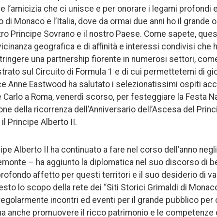
 l’amicizia che ci unisce e per onorare i legami profondi 
o di Monaco e l’Italia, dove da ormai due anni ho il grande 
tro Principe Sovrano e il nostro Paese. Come sapete, questi
 vicinanza geografica e di affinità e interessi condivisi ch
stringere una partnership fiorente in numerosi settori, com
ato sul Circuito di Formula 1 e di cui permettetemi di gi
ce Anne Eastwood ha salutato i selezionatissimi ospiti acc
 Carlo a Roma, venerdì scorso, per festeggiare la Festa N
one della ricorrenza dell’Anniversario dell’Ascesa del Prin
l Principe Alberto II.
cipe Alberto II ha continuato a fare nel corso dell’anno negli
Piemonte – ha aggiunto la diplomatica nel suo discorso di 
rofondo affetto per questi territori e il suo desiderio di v
esto lo scopo della rete dei “Siti Storici Grimaldi di Monac
 regolarmente incontri ed eventi per il grande pubblico pe
a anche promuovere il ricco patrimonio e le competenze 