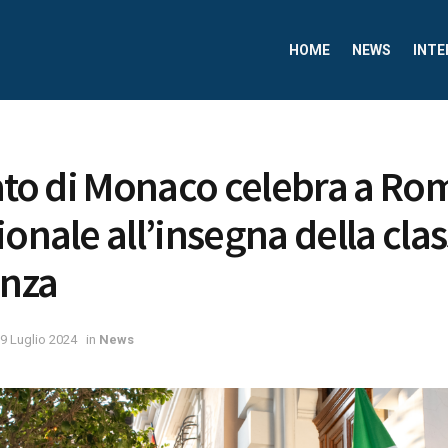
HOME
NEWS
INTE
pato di Monaco celebra a Rom
onale all’insegna della clas
anza
9 Luglio 2024
in
News