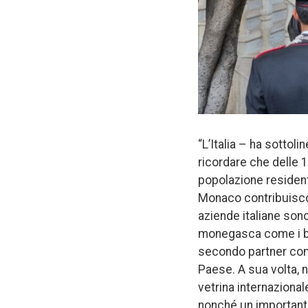
“L’Italia – ha sotto
ricordare che delle 1
popolazione residente
Monaco contribuiscon
aziende italiane son
monegasca come i beni
secondo partner comme
Paese. A sua volta, n
vetrina internazional
nonché un importante