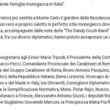
nde famiglia monegasca in Italia”.
rrenza più sentita a Monte Carlo il giardino della Residenz
un vero e proprio salotto in perfetto stile monegasco dove,
za, accompagnate dalle note della “The Dandy Crush Band”
, fra cui diversi diplomatici, hanno potuto assaporare un r
osegretario agli Esteri Maria Tripodi, il Presidente della Cor
 Marco Pecci, Comandante Provinciale dei Carabinieri di Rom
 del Gruppo Carabinieri di Roma, Bruno Antonio Pasquino,
ico della Repubblica Italiana, Elena Lorenzini, Vicecapo di
e e del Made in Italy, Isa Ghivarelli, Consigliere Diplomatic
 e la Semplificazione Normativa, Mons. Petar Rajic, Nunzio 
Monaco a Firenze, Alessandro Antonio Giusti, i deputati 
cipe Guglielmo Giovanelli Marconi, la Principessa Maria Pia