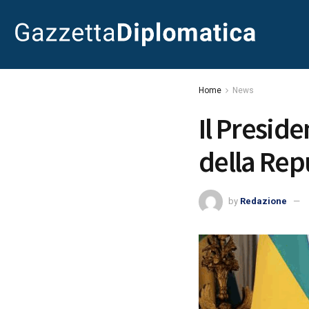
Home
News
Il Preside
della Re
by
Redazione