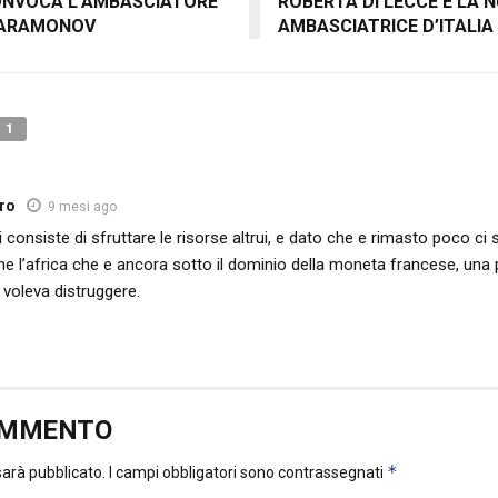
ONVOCA L’AMBASCIATORE
ROBERTA DI LECCE È LA 
PARAMONOV
AMBASCIATRICE D’ITALIA
1
rro
9 mesi ago
i consiste di sfruttare le risorse altrui, e dato che e rimasto poco ci
me l’africa che e ancora sotto il dominio della moneta francese, una 
voleva distruggere.
OMMENTO
*
 sarà pubblicato.
I campi obbligatori sono contrassegnati