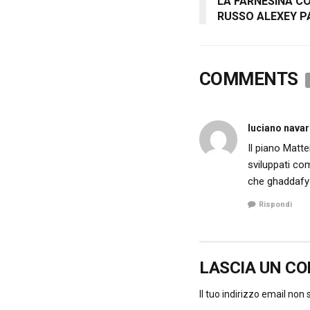
LA FARNESINA C
RUSSO ALEXEY 
COMMENTS
luciano nava
Il piano Matte
sviluppati co
che ghaddafy 
Rispondi
LASCIA UN C
Il tuo indirizzo email non