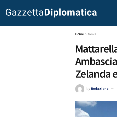
Home
News
Mattarell
Ambasciat
Zelanda 
by
Redazione