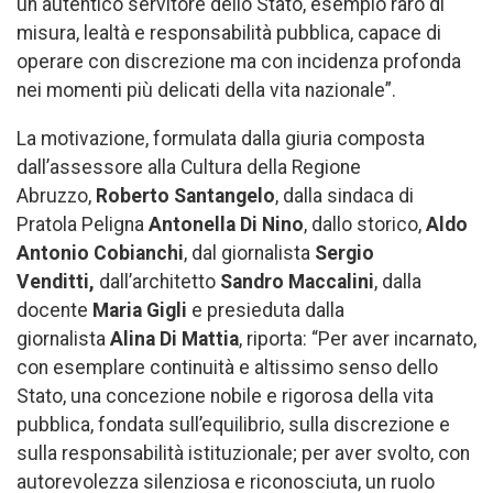
un autentico servitore dello Stato, esempio raro di
misura, lealtà e responsabilità pubblica, capace di
operare con discrezione ma con incidenza profonda
nei momenti più delicati della vita nazionale”.
La motivazione, formulata dalla giuria composta
dall’assessore alla Cultura della Regione
Abruzzo,
Roberto Santangelo
, dalla sindaca di
Pratola Peligna
Antonella Di Nino
, dallo storico,
Aldo
Antonio Cobianchi
, dal giornalista
Sergio
Venditti,
dall’architetto
Sandro Maccalini
, dalla
docente
Maria Gigli
e presieduta dalla
giornalista
Alina Di Mattia
, riporta: “Per aver incarnato,
con esemplare continuità e altissimo senso dello
Stato, una concezione nobile e rigorosa della vita
pubblica, fondata sull’equilibrio, sulla discrezione e
sulla responsabilità istituzionale; per aver svolto, con
autorevolezza silenziosa e riconosciuta, un ruolo