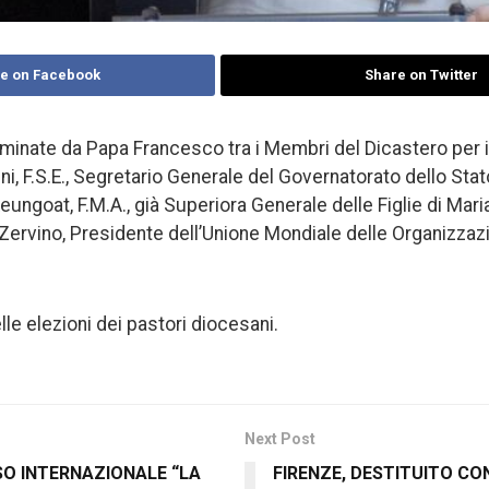
e on Facebook
Share on Twitter
minate da Papa Francesco tra i Membri del Dicastero per 
ni, F.S.E., Segretario Generale del Governatorato dello Stato
ungoat, F.M.A., già Superiora Generale delle Figlie di Maria
 Zervino, Presidente dell’Unione Mondiale delle Organizzaz
le elezioni dei pastori diocesani.
Next Post
O INTERNAZIONALE “LA
FIRENZE, DESTITUITO C