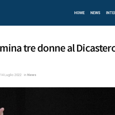
HOME
NEWS
INTE
omina tre donne al Dicastero
14 Luglio 2022
in
News