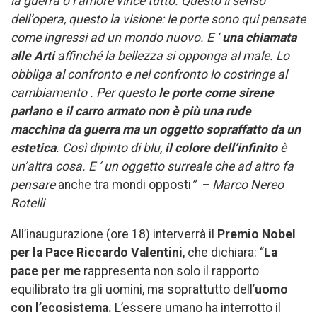
la guerra o l’amore vince tutto. Questo il senso
dell’opera, questo la visione: le porte sono qui pensate
come ingressi ad un mondo nuovo. E ‘
una chiamata
alle Arti
affinché la bellezza si opponga al male. Lo
obbliga al confronto e nel confronto lo costringe al
cambiamento . Per questo
le porte come sirene
parlano e il carro armato non è più una rude
macchina da guerra ma un oggetto sopraffatto da un
estetica
. Così dipinto di blu,
il colore dell’infinito
è
un’altra cosa. E ‘ un oggetto surreale che ad altro fa
pensare
anche tra mondi opposti
” – Marco Nereo
Rotelli
All’inaugurazione (ore 18) interverrà il
Premio Nobel
per la Pace Riccardo Valentini
, che dichiara: “
La
pace per me
rappresenta non solo il rapporto
equilibrato tra gli uomini, ma soprattutto dell’
uomo
con l’ecosistema.
L’essere umano ha interrotto il