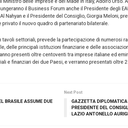
 Ministro delle Imprese e del Made in Italy, Adolfo Urso. A
ggiungeranno il Business Forum anche il Presidente degli E
 Nahyan e il Presidente del Consiglio, Giorgia Meloni, pre
 privato il nuovo quadro di partenariato bilaterale.
n tavoli settoriali, prevede la partecipazione di numerosi r
, delle principali istituzioni finanziarie e delle associazion
anno presenti oltre centoventi tra imprese italiane ed emirat
iali e finanziari dei due Paesi, e verranno presentati oltre 
Next Post
EL BRASILE ASSUME DUE
GAZZETTA DIPLOMATICA 
PRESIDENTE DEL CONSIGL
LAZIO ANTONELLO AURI