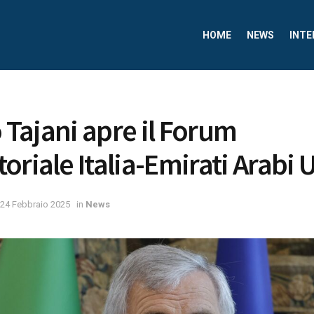
HOME
NEWS
INTE
o Tajani apre il Forum
riale Italia-Emirati Arabi U
24 Febbraio 2025
in
News