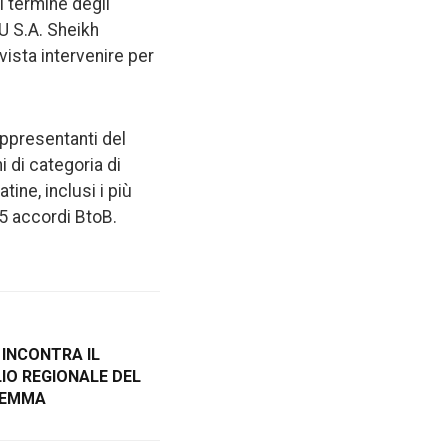
l termine degli
AU S.A. Sheikh
vista intervenire per
appresentanti del
i di categoria di
ine, inclusi i più
25 accordi BtoB.
INCONTRA IL
IO REGIONALE DEL
GEMMA