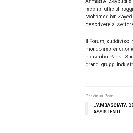
Ahmed Al Zeyoudi e il
incontri ufficiali ra
Mohamed bin Zayed Al
descrivere al settore
Il Forum, suddiviso i
mondo imprenditoriale
entrambi i Paesi. Sar
grandi gruppi industr
Previous Post
L’AMBASCIATA D
ASSISTENTI