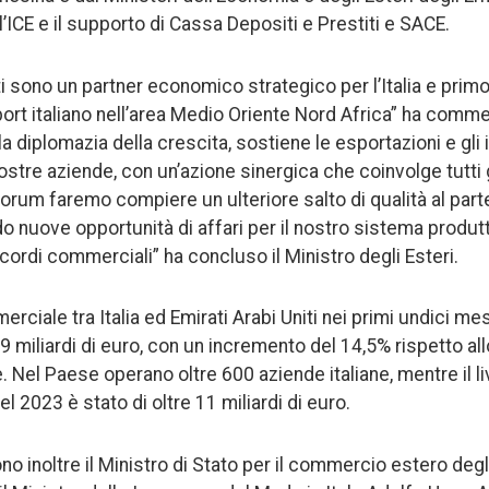
l’ICE e il supporto di Cassa Depositi e Prestiti e SACE.
iti sono un partner economico strategico per l’Italia e prim
ort italiano nell’area Medio Oriente Nord Africa” ha commen
a diplomazia della crescita, sostiene le esportazioni e gli
nostre aziende, con un’azione sinergica che coinvolge tutti 
rum faremo compiere un ulteriore salto di qualità al par
do nuove opportunità di affari per il nostro sistema produt
cordi commerciali” ha concluso il Ministro degli Esteri.
ciale tra Italia ed Emirati Arabi Uniti nei primi undici me
i 9 miliardi di euro, con un incremento del 14,5% rispetto a
 Nel Paese operano oltre 600 aziende italiane, mentre il li
 nel 2023 è stato di oltre 11 miliardi di euro.
no inoltre il Ministro di Stato per il commercio estero degl