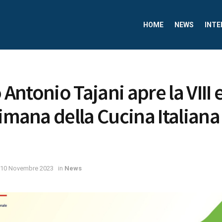
HOME
NEWS
INTE
o Antonio Tajani apre la VIII
timana della Cucina Italiana
10 Novembre 2023
in
News