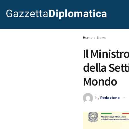
Home
News
Il Ministr
della Set
Mondo
by
Redazione