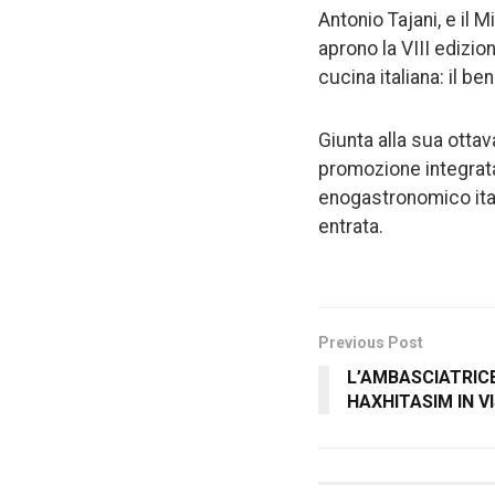
Antonio Tajani, e il 
aprono la VIII edizio
cucina italiana: il b
Giunta alla sua ottav
promozione integrata
enogastronomico itali
entrata.
Previous Post
L’AMBASCIATRIC
HAXHITASIM IN V