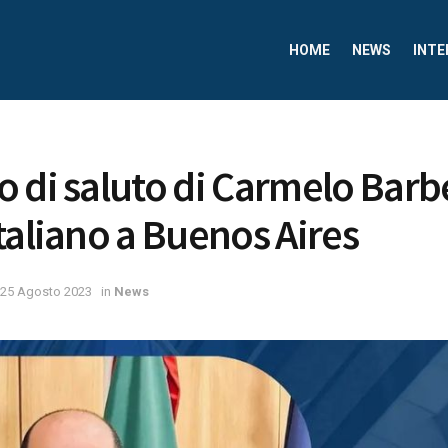
HOME
NEWS
INTE
 di saluto di Carmelo Barb
taliano a Buenos Aires
25 Agosto 2023
in
News