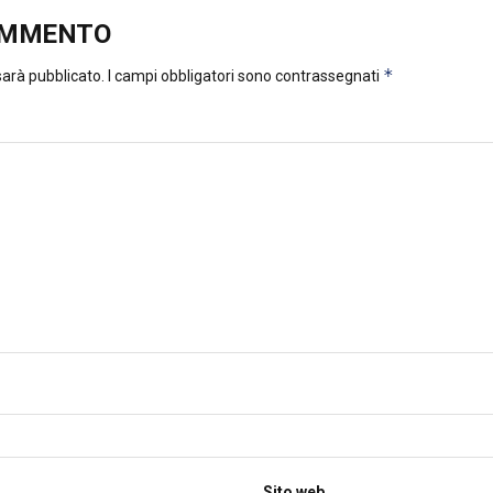
OMMENTO
*
 sarà pubblicato.
I campi obbligatori sono contrassegnati
Sito web