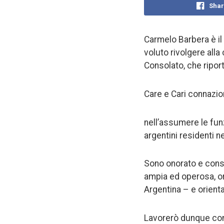
Shar
Carmelo Barbera è il
voluto rivolgere alla 
Consolato, che ripor
Care e Cari connazion
nell’assumere le funz
argentini residenti ne
Sono onorato e consa
ampia ed operosa, or
Argentina – e orienta
Lavorerò dunque con